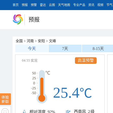
首页
预报
预警
雷达
云图
天气地图
专业产品
资讯
视频
节气
预报
全国
>
河南
>
安阳
>
文峰
今天
7天
8-15天
高温预警
04:55 实况
25.4
℃
西南风
2级
相对湿度
92%