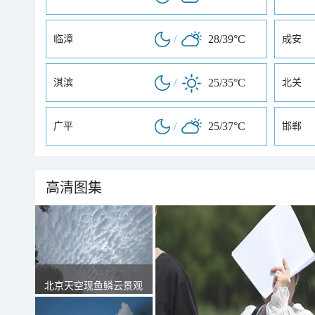
/
28/39°C
临漳
成安
/
25/35°C
淇滨
北关
/
25/37°C
广平
邯郸
高清图集
北京天空现鱼鳞云景观