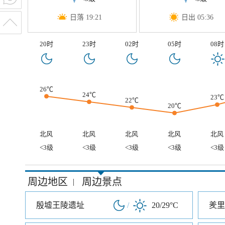
日落 19:21
日出 05:36
20时
23时
02时
05时
08时
26℃
24℃
23℃
22℃
20℃
北风
北风
北风
北风
北风
<3级
<3级
<3级
<3级
<3级
周边地区
周边景点
|
殷墟王陵遗址
/
20/29°C
羑里