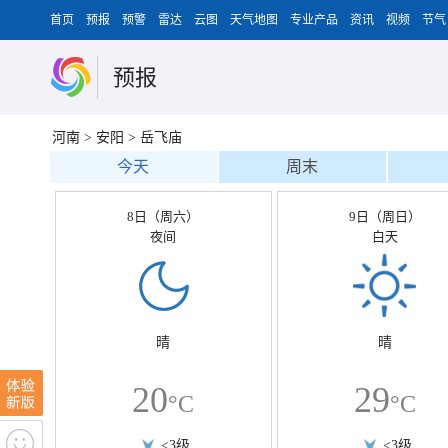
首页
预报
预警
雷达
云图
天气地图
专业产品
资讯
视频
节气
预报
河南
>
安阳
>
岳飞庙
今天
周末
8日（周六）
9日（周日）
夜间
白天
晴
晴
20
29
°C
°C
<3级
<3级