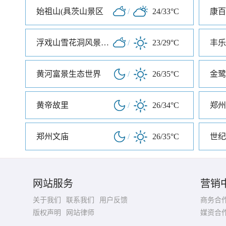
始祖山(具茨山景区
/
24/33°C
康百
浮戏山雪花洞风景名胜区
/
23/29°C
丰乐
黄河富景生态世界
/
26/35°C
金鹭
黄帝故里
/
26/34°C
郑州
郑州文庙
/
26/35°C
世纪
网站服务
营销
关于我们
联系我们
用户反馈
商务合
版权声明
网站律师
媒资合