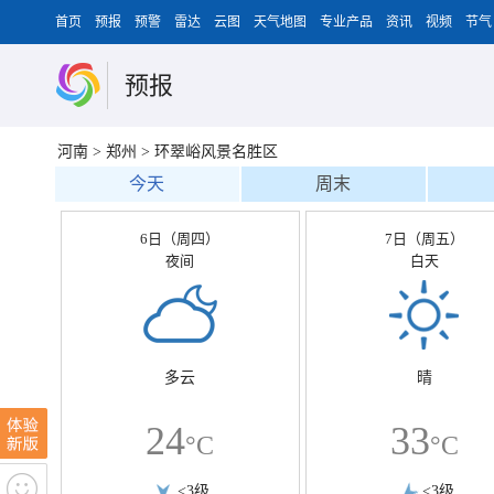
首页
预报
预警
雷达
云图
天气地图
专业产品
资讯
视频
节气
预报
河南
>
郑州
>
环翠峪风景名胜区
今天
周末
6日（周四）
7日（周五）
夜间
白天
多云
晴
24
33
°C
°C
<3级
<3级