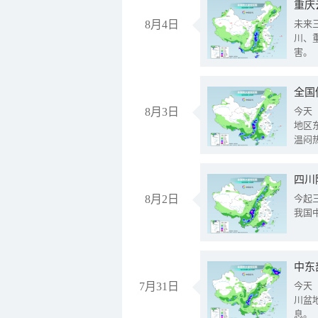
重庆
8月4日
未来
川、
害。
全国
8月3日
今天
地区
温闷
8月2日
今起
我国
中东
7月31日
今天
川盆
息。