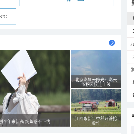
18°C
北京彩虹云隙光七彩云
浓积云接连上线
江西永新：中稻开镰抢
创今年来新高 焖蒸感不下线
收忙