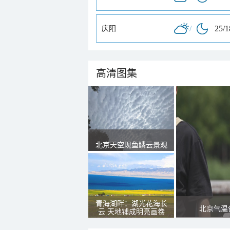
/
25/
庆阳
高清图集
北京天空现鱼鳞云景观
青海湖畔：湖光花海长
北京气温
云 天地铺成明亮画卷