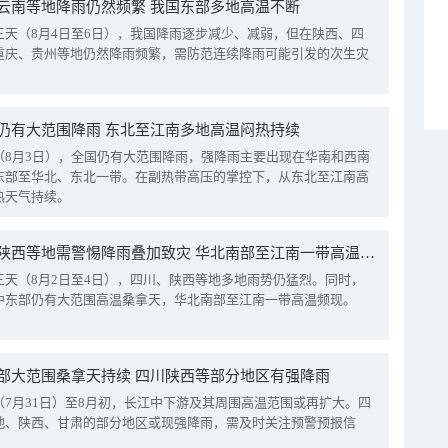
云南等地降雨仍然频繁 我国东部多地高温不断
三天（8月4日至6日），我国降雨逐步减少、减弱，但在陕西、四
重庆、贵州等地仍然降雨频繁，需防范连续降雨可能引发的次生灾
仍有大范围降雨 东北至江南多地高温闷热持续
（8月3日），全国仍有大范围降雨，强降雨主要出现在华南和西南
东部至华北、东北一带。在副热带高压的掌控下，从东北至江南高
热天气持续。
四川陕西等地需警惕降雨叠加致灾 华北南部至江南一带高温频现
三天（8月2日至4日），四川、陕西等地多地雨势仍猛烈。同时，
中东部仍有大范围高温桑拿天，华北南部至江南一带高温频现。
部大范围桑拿天持续 四川陕西等部分地区有强降雨
（7月31日）至8月初，长江中下游及其周围高温范围或再扩大。四
地、陕西、甘肃的部分地区或现强降雨，需及时关注预警预报信