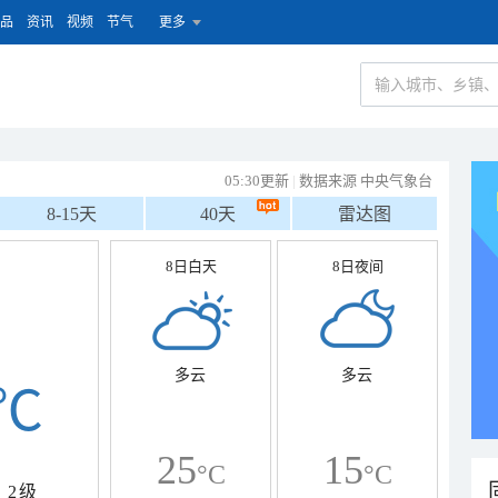
品
资讯
视频
节气
更多
05:30更新
|
数据来源 中央气象台
8-15天
40天
雷达图
8日白天
8日夜间
多云
多云
℃
25
15
°C
°C
2级