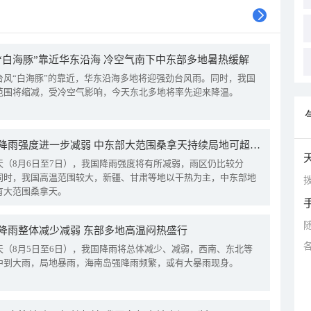
“白海豚”靠近华东沿海 冷空气南下中东部多地暑热缓解
台风“白海豚”的靠近，华东沿海多地将迎强劲台风雨。同时，我国
范围将缩减，受冷空气影响，今天东北多地将率先迎来降温。
我国降雨强度进一步减弱 中东部大范围桑拿天持续局地可超38℃
天（8月6日至7日），我国降雨强度将有所减弱，雨区仍比较分
同时，我国高温范围较大，新疆、甘肃等地以干热为主，中东部地
拨
有大范围桑拿天。
降雨整体减少减弱 东部多地高温闷热盛行
天（8月5日至6日），我国降雨将总体减少、减弱，西南、东北等
中到大雨，局地暴雨，海南岛强降雨频繁，或有大暴雨现身。