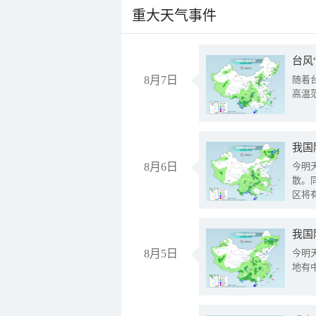
重大天气事件
台风
8月7日
随着
高温
8月6日
今明
散。
区将
我国
8月5日
今明
地有