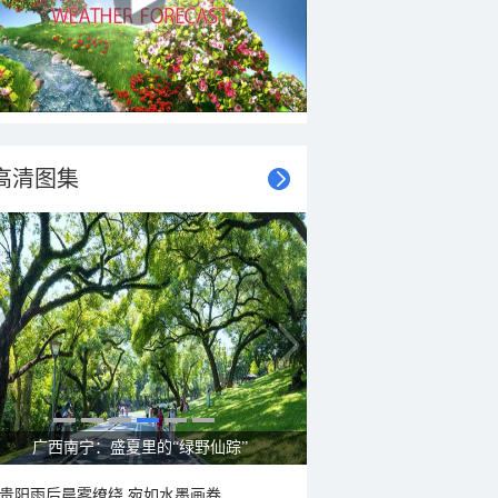
高清图集
广西南宁：盛夏里的“绿野仙踪”
贵阳雨后晨雾缭绕 宛如水墨画卷