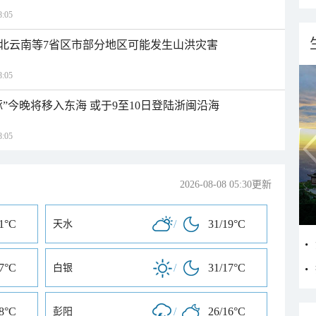
:05
北云南等7省区市部分地区可能发生山洪灾害
:05
”今晚将移入东海 或于9至10日登陆浙闽沿海
:05
2026-08-08 05:30更新
21°C
/
31/19°C
天水
17°C
/
31/17°C
白银
18°C
/
26/16°C
彭阳