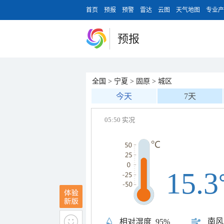
首页
预报
预警
雷达
云图
天气地图
专业产
预报
全国
>
宁夏
>
固原
>
城区
今天
7天
05:50 实况
15.3
南风
相对湿度
95%