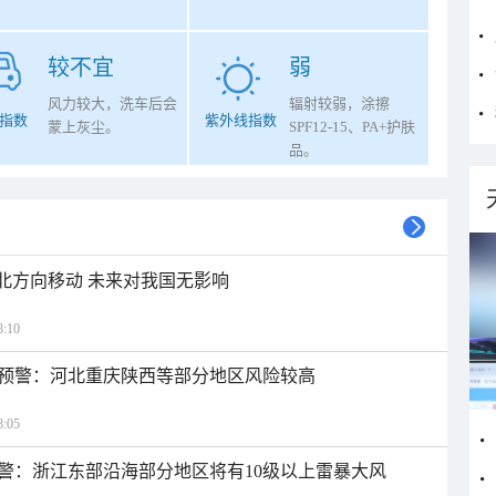
较不宜
弱
风力较大，洗车后会
辐射较弱，涂擦
指数
紫外线指数
蒙上灰尘。
SPF12-15、PA+护肤
品。
西北方向移动 未来对我国无影响
:10
预警：河北重庆陕西等部分地区风险较高
:05
警：浙江东部沿海部分地区将有10级以上雷暴大风