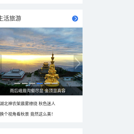
生活旅游
雨后峨眉沟壑尽显 金顶显真容
湖北神农架晨雾缭绕 秋色迷人
换个视角看秋景 竟然这么美！