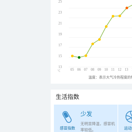
25
23
21
19
17
15
13
05
06
07
08
09
10
11
12
13
℃
温度：表示大气冷热程度的
生活指数
少发
无明显降温，感冒机
感冒指数
运动
率较低。