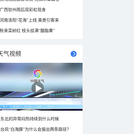
广西钦州雨后双彩虹现身
河南洛阳“花海”上线 美景引客来
秋来栾树红 枝头挂满“胭脂果”
天气视频
东北的异常闷热持续到什么时候
台风“白海豚”为什么会报出两条路径？