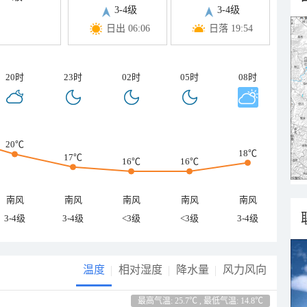
3-4级
3-4级
日出 06:06
日落 19:54
20时
23时
02时
05时
08时
20℃
18℃
17℃
16℃
16℃
南风
南风
南风
南风
南风
3-4级
3-4级
<3级
<3级
3-4级
温度
相对湿度
降水量
风力风向
最高气温: 25.7℃ , 最低气温: 14.8℃