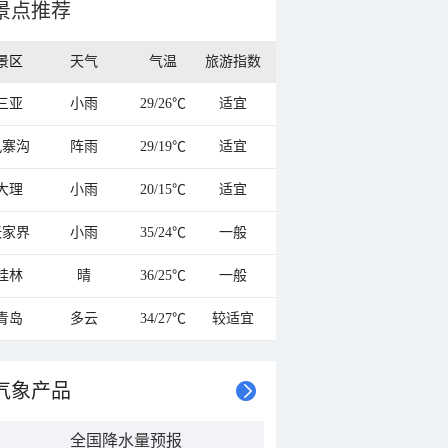
景点推荐
景区
天气
气温
旅游指数
三亚
小雨
29/26℃
适宜
九寨沟
阵雨
29/19℃
适宜
大理
小雨
20/15℃
适宜
张家界
小雨
35/24℃
一般
桂林
晴
36/25℃
一般
青岛
多云
34/27℃
较适宜
气象产品
全国降水量预报