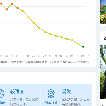
14
15
16
17
18
19
20
21
22
23
00
01
02
03
04
05
(h)
物理量，气象上给出的温度是指离地面1.5米高度上百叶箱中的空气温度。
较适宜
易发
风力稍强，推荐您进
应减少外出，外出需
指数
过敏指数
行室内运动。
采取防护措施。