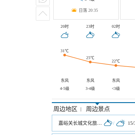
日落 20:35
20时
23时
02时
31℃
25℃
22℃
东风
东风
东风
4-5级
3-4级
<3级
周边地区
周边景点
|
嘉峪关长城文化旅游景区
/
15/