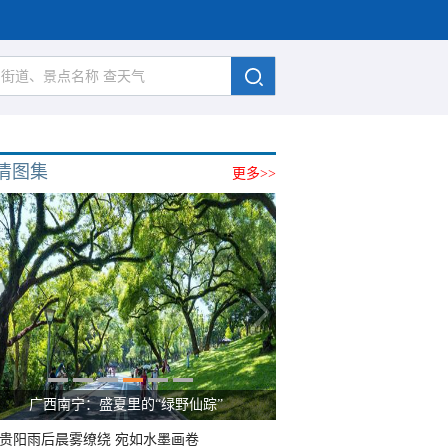
清图集
更多>>
广西南宁：盛夏里的“绿野仙踪”
贵阳雨后晨雾缭绕 宛如水墨画卷