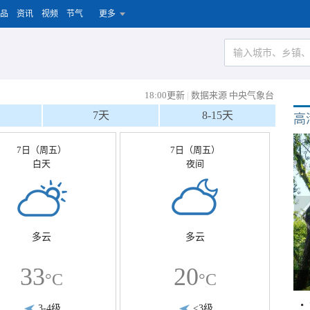
品
资讯
视频
节气
更多
18:00更新
|
数据来源 中央气象台
7天
8-15天
高
7日（周五）
7日（周五）
白天
夜间
多云
多云
33
20
°C
°C
3-4级
<3级