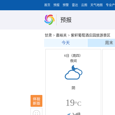
首页
预报
预警
雷达
云图
天气地图
专业产
预报
甘肃
>
嘉峪关
>
紫轩葡萄酒庄园旅游景区
今天
周末
6日（周四）
夜间
阴
19
°C
3-4级