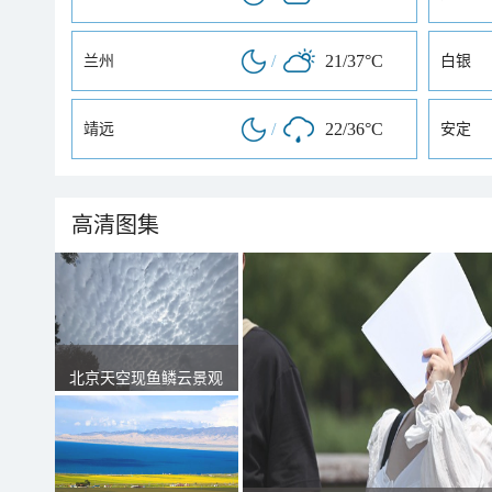
/
21/37°C
兰州
白银
/
22/36°C
靖远
安定
高清图集
北京天空现鱼鳞云景观