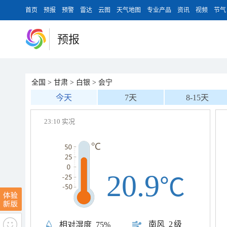
首页
预报
预警
雷达
云图
天气地图
专业产品
资讯
视频
节气
预报
全国
>
甘肃
>
白银
>
会宁
今天
7天
8-15天
23:10 实况
20.9
℃
南风
2级
相对湿度
75%