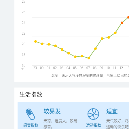
28
26
24
22
20
18
16
23
00
01
02
03
04
05
06
07
08
09
10
11
12
1
℃
温度：表示大气冷热程度的物理量，气象上给出的温
生活指数
较易发
适宜
天凉，湿度大，较易
天气较好，尽
感冒指数
运动指数
感冒。
运动的快乐吧