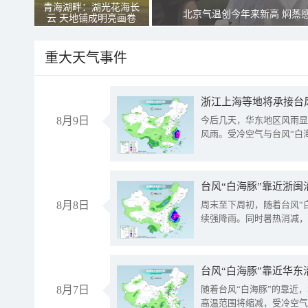
青海湖畔：湖光花海长
北京气温创今年来新高 焖蒸
云 天地铺成明亮画卷
重大天气事件
浙江上海等地将承接台风
8月9日
今后几天，华东地区风雨显
风雨。受冷空气与台风“白
台风“白海豚”靠近浙闽
8月8日
周末至下周初，随着台风“
续强降雨。同时暑热消减，
台风“白海豚”靠近华东
8月7日
随着台风“白海豚”的靠近
高温范围将缩减，受冷空气