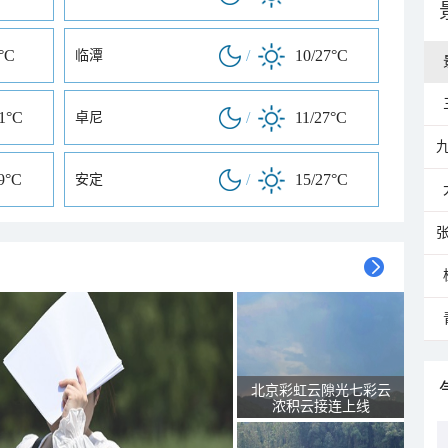
°C
/
10/27°C
临潭
31°C
/
11/27°C
卓尼
9°C
/
15/27°C
安定
北京彩虹云隙光七彩云
浓积云接连上线