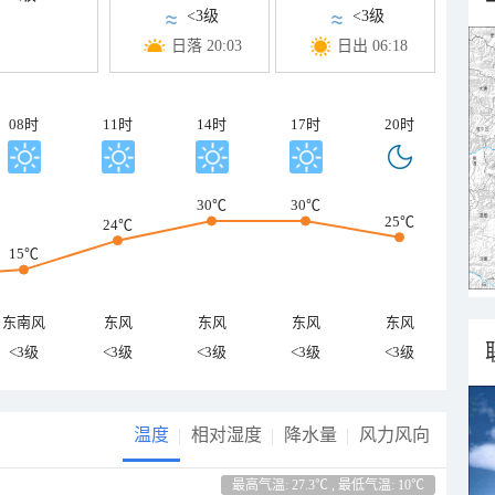
<3级
<3级
日落 20:03
日出 06:18
08时
11时
14时
17时
20时
30℃
30℃
25℃
24℃
15℃
东南风
东风
东风
东风
东风
<3级
<3级
<3级
<3级
<3级
温度
相对湿度
降水量
风力风向
最高气温: 27.3℃ , 最低气温: 10℃