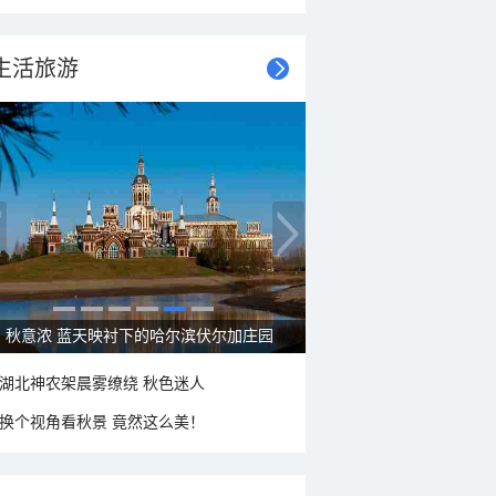
生活旅游
秋意浓 蓝天映衬下的哈尔滨伏尔加庄园
湖北神农架晨雾缭绕 秋色迷人
换个视角看秋景 竟然这么美！