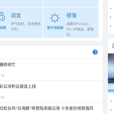
适宜
很强
天气较好，适合擦洗
涂擦SPF20以上，
指数
紫外线指数
汽车。
PA++护肤品，避强
光。
镰抢收忙
:26
彩云浓积云接连上线
:07
拉松台风“白海豚”将登陆浙闽沿海 十余省份将掀强风