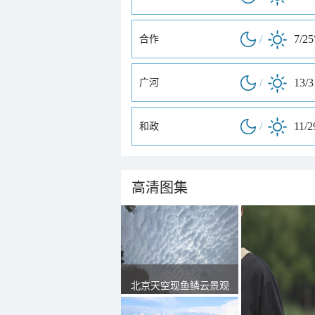
/
7/25
合作
/
13/
广河
/
11/2
和政
高清图集
北京天空现鱼鳞云景观