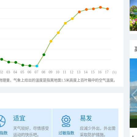
02
03
04
05
06
07
08
09
10
11
12
13
14
15
16
17
(h)
物理量，气象上给出的温度是指离地面1.5米高度上百叶箱中的空气温度。
适宜
易发
天气较好，尽情感受
应减少外出，外出需
指数
过敏指数
运动的快乐吧。
采取防护措施。