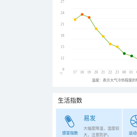
27
24
21
18
15
12
9
17
18
19
20
21
22
23
00
01
℃
温度：表示大气冷热程度的
生活指数
易发
大幅度降温，湿度较
感冒指数
运动
大，注意防护。