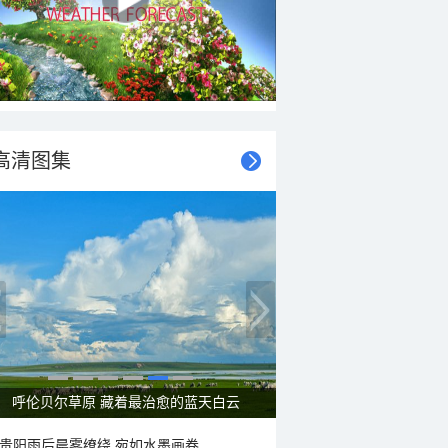
高清图集
呼伦贝尔草原 藏着最治愈的蓝天白云
贵阳雨后晨雾缭绕 宛如水墨画卷