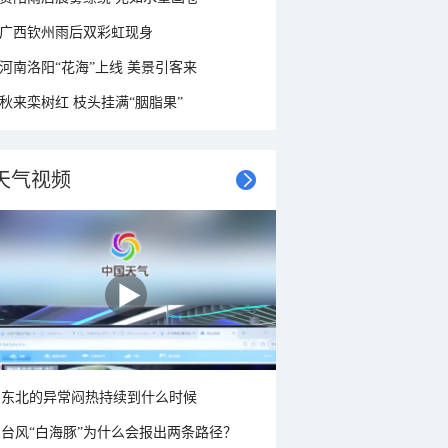
广西钦州雨后双彩虹现身
河南洛阳“花海”上线 美景引客来
秋来栾树红 枝头挂满“胭脂果”
天气视频
东北的异常闷热持续到什么时候
台风“白海豚”为什么会报出两条路径？