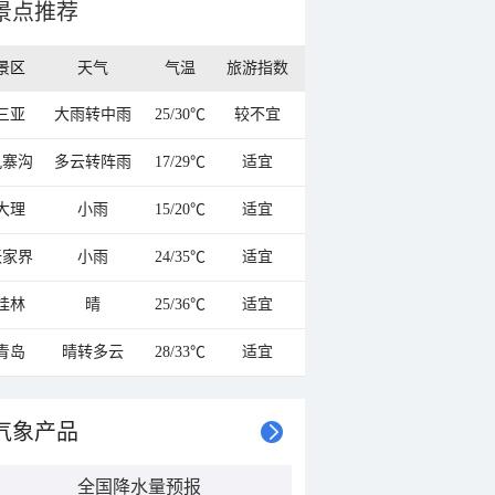
景点推荐
景区
天气
气温
旅游指数
三亚
大雨转中雨
25/30℃
较不宜
九寨沟
多云转阵雨
17/29℃
适宜
大理
小雨
15/20℃
适宜
张家界
小雨
24/35℃
适宜
桂林
晴
25/36℃
适宜
青岛
晴转多云
28/33℃
适宜
气象产品
全国降水量预报