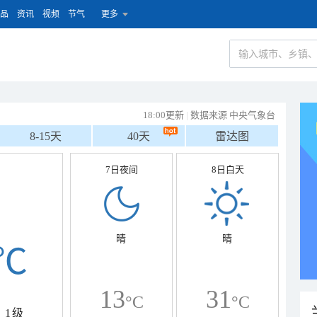
品
资讯
视频
节气
更多
18:00更新
|
数据来源 中央气象台
8-15天
40天
雷达图
7日夜间
8日白天
晴
晴
℃
13
31
°C
°C
1级