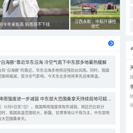
江西永新：中稻开镰抢
创今年来新高 焖蒸感不下线
收忙
“白海豚”靠近华东沿海 冷空气南下中东部多地暑热缓解
台风“白海豚”的靠近，华东沿海多地将迎强劲台风雨。同时，我国
范围将缩减，受冷空气影响，今天东北多地将率先迎来降温。
拨
我国降雨强度进一步减弱 中东部大范围桑拿天持续局地可超38℃
天（8月6日至7日），我国降雨强度将有所减弱，雨区仍比较分
同时，我国高温范围较大，新疆、甘肃等地以干热为主，中东部地
有大范围桑拿天。