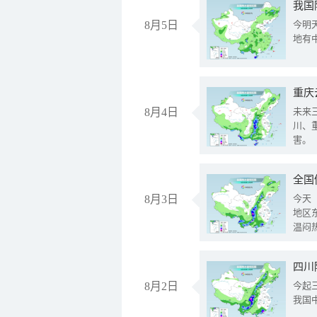
我国
8月5日
今明
地有
重庆
8月4日
未来
川、
害。
全国
8月3日
今天
地区
温闷
8月2日
今起
我国