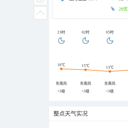
28优
23时
02时
05时
16℃
15℃
13℃
东南风
东南风
东南风
<3级
<3级
<3级
整点天气实况