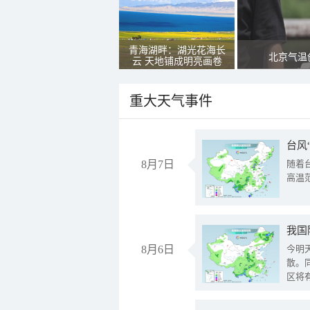
青海湖畔：湖光花海长
北京气温
云 天地铺成明亮画卷
重大天气事件
台风
8月7日
随着
高温
8月6日
今明
散。
区将