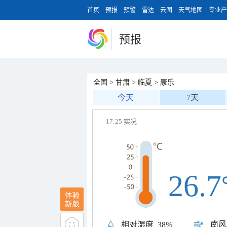
首页
预报
预警
雷达
云图
天气地图
专业产
预报
全国
>
甘肃
>
临夏
>
康乐
今天
7天
17:25 实况
26.7
南风
相对湿度
38%