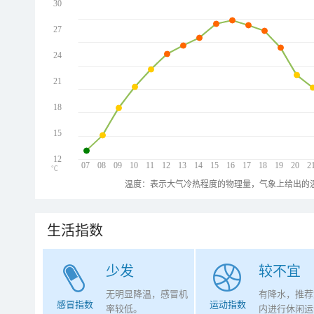
30
27
24
21
18
15
12
07
08
09
10
11
12
13
14
15
16
17
18
19
20
2
℃
温度：表示大气冷热程度的物理量，气象上给出的温
生活指数
少发
较不宜
无明显降温，感冒机
有降水，推荐
感冒指数
运动指数
率较低。
内进行休闲运