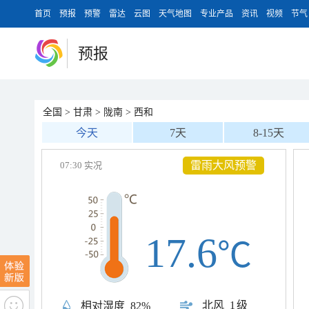
首页
预报
预警
雷达
云图
天气地图
专业产品
资讯
视频
节气
预报
全国
>
甘肃
>
陇南
>
西和
今天
7天
8-15天
雷雨大风预警
07:30 实况
17.6
℃
北风
1级
相对湿度
82%