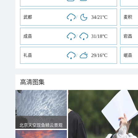
/
34/21°C
武都
麦积
/
31/18°C
成县
宕昌
/
29/16°C
礼县
岷县
高清图集
北京天空现鱼鳞云景观