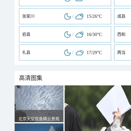
/
15/26°C
张家川
成县
/
16/30°C
宕昌
西和
/
17/29°C
礼县
两当
高清图集
北京天空现鱼鳞云景观