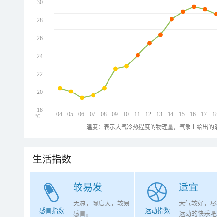
30
28
26
24
22
20
18
04
05
06
07
08
09
10
11
12
13
14
15
16
17
1
℃
温度：表示大气冷热程度的物理量，气象上给出的温
生活指数
较易发
适宜
天凉，湿度大，较易
天气较好，尽
感冒指数
运动指数
感冒。
运动的快乐吧