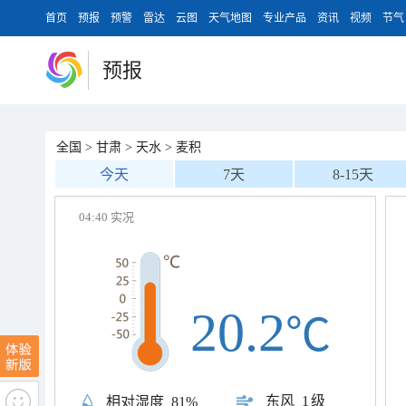
首页
预报
预警
雷达
云图
天气地图
专业产品
资讯
视频
节气
预报
全国
>
甘肃
>
天水
>
麦积
今天
7天
8-15天
04:40 实况
20.2
℃
东风
1级
相对湿度
81%