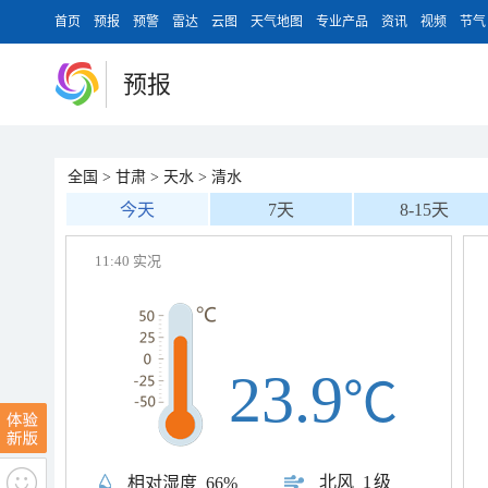
首页
预报
预警
雷达
云图
天气地图
专业产品
资讯
视频
节气
预报
全国
>
甘肃
>
天水
>
清水
今天
7天
8-15天
11:40 实况
23.9
℃
北风
1级
相对湿度
66%