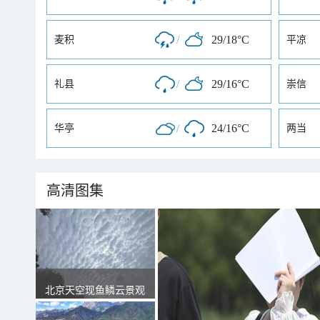
/
29/18°C
麦积
平凉
/
29/16°C
礼县
崇信
/
24/16°C
华亭
两当
高清图集
北京天空现鱼鳞云景观