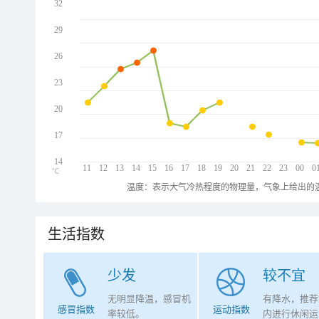
32
29
26
23
20
17
14
11
12
13
14
15
16
17
18
19
20
21
22
23
00
0
℃
温度：表示大气冷热程度的物理量，气象上给出的温
生活指数
少发
较不宜
无明显降温，感冒机
有降水，推荐
感冒指数
运动指数
率较低。
内进行休闲运