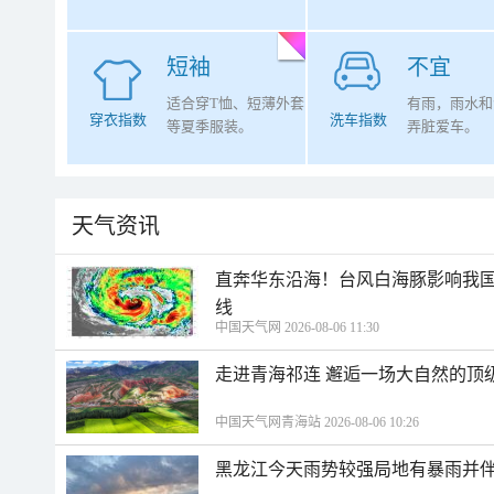
短袖
不宜
适合穿T恤、短薄外套
有雨，雨水和
穿衣指数
洗车指数
等夏季服装。
弄脏爱车。
天气资讯
直奔华东沿海！台风白海豚影响我国
线
中国天气网 2026-08-06 11:30
走进青海祁连 邂逅一场大自然的顶
中国天气网青海站 2026-08-06 10:26
黑龙江今天雨势较强局地有暴雨并伴