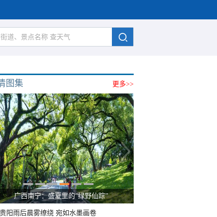
清图集
更多>>
广西南宁：盛夏里的“绿野仙踪”
贵阳雨后晨雾缭绕 宛如水墨画卷