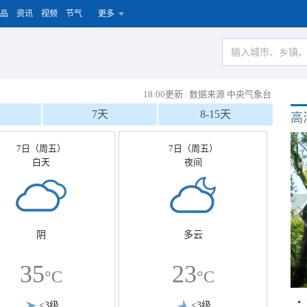
品
资讯
视频
节气
更多
18:00更新
|
数据来源 中央气象台
7天
8-15天
高
7日（周五）
7日（周五）
白天
夜间
阴
多云
35
23
°C
°C
<3级
<3级