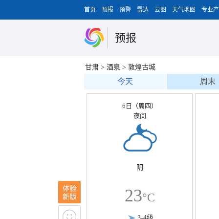
首页
预报
预警
雷达
云图
天气地图
专业产
预报
甘肃
>
酒泉
>
敦煌古城
今天
周末
6日（周四）
夜间
阴
23
°C
3-4级