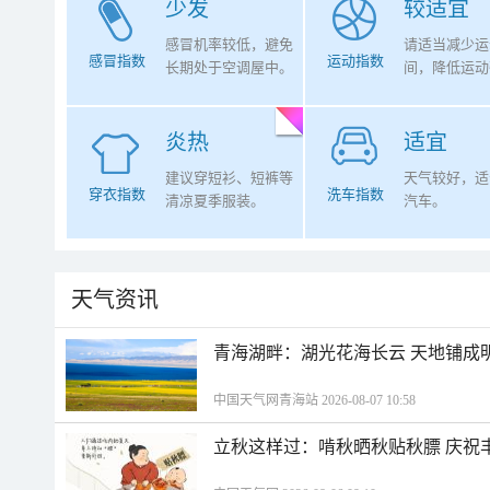
少发
较适宜
感冒机率较低，避免
请适当减少运
感冒指数
运动指数
长期处于空调屋中。
间，降低运动
炎热
适宜
建议穿短衫、短裤等
天气较好，适
穿衣指数
洗车指数
清凉夏季服装。
汽车。
天气资讯
青海湖畔：湖光花海长云 天地铺成
中国天气网青海站 2026-08-07 10:58
立秋这样过：啃秋晒秋贴秋膘 庆祝