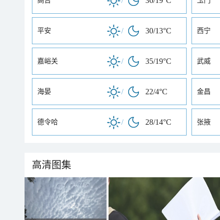
/
36/19°C
高台
玉门
/
30/13°C
平安
西宁
/
35/19°C
嘉峪关
武威
/
22/4°C
海晏
金昌
/
28/14°C
德令哈
张掖
高清图集