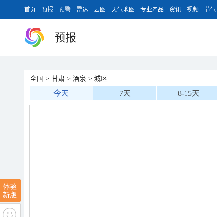
首页
预报
预警
雷达
云图
天气地图
专业产品
资讯
视频
节气
预报
全国
>
甘肃
>
酒泉
>
城区
今天
7天
8-15天