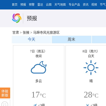
首页
预报
预警
雷达
云图
天气地图
专业产品
资讯
视频
节气
预报
甘肃
>
张掖
>
马蹄寺风光旅游区
今天
周末
7日（周五）
8日（周六）
夜间
白天
多云
晴
17
28
°C
°C
<3级
<3级