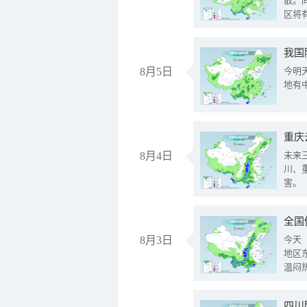
散。
区将
我国
8月5日
今明
地有
重庆
8月4日
未来
川、
害。
全国
8月3日
今天
地区
温闷