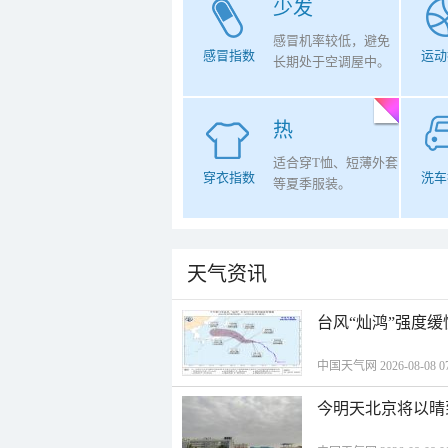
少发
感冒机率较低，避免
感冒指数
运动
长期处于空调屋中。
热
适合穿T恤、短薄外套
穿衣指数
洗车
等夏季服装。
天气资讯
台风“灿鸿”强度
中国天气网 2026-08-08 07
今明天北京将以晴