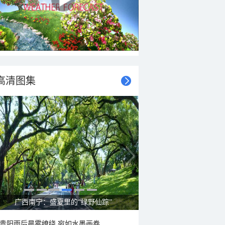
高清图集
广西南宁：盛夏里的“绿野仙踪”
贵阳雨后晨雾缭绕 宛如水墨画卷