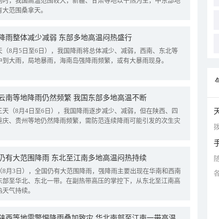
同时，我国高温范围较大，新疆、甘肃等地以干热为主，中东部地
有大范围桑拿天。
降雨整体减少减弱 东部多地高温闷热盛行
天（8月5日至6日），我国降雨将总体减少、减弱，西南、东北等
中到大雨，局地暴雨，海南岛强降雨频繁，或有大暴雨现身。
云南等地降雨仍然频繁 我国东部多地高温不断
三天（8月4日至6日），我国降雨逐步减少、减弱，但在陕西、四
重庆、贵州等地仍然降雨频繁，需防范连续降雨可能引发的次生灾
拨
仍有大范围降雨 东北至江南多地高温闷热持续
（8月3日），全国仍有大范围降雨，强降雨主要出现在华南和西南
东部至华北、东北一带。在副热带高压的掌控下，从东北至江南高
热天气持续。
四川陕西等地需警惕降雨叠加致灾 华北南部至江南一带高温频现