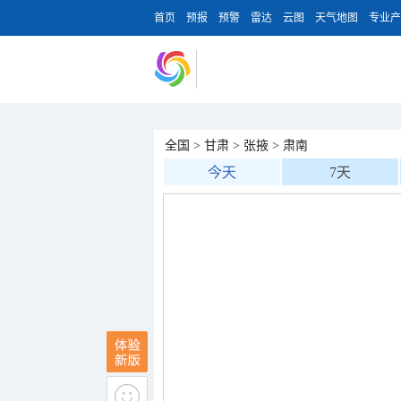
首页
预报
预警
雷达
云图
天气地图
专业产
全国
>
甘肃
>
张掖
>
肃南
今天
7天