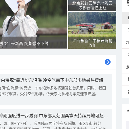
北京彩虹云隙光七彩云
浓积云接连上线
江西永新：中稻开镰抢
创今年来新高 焖蒸感不下线
收忙
“白海豚”靠近华东沿海 冷空气南下中东部多地暑热缓解
台风“白海豚”的靠近，华东沿海多地将迎强劲台风雨。同时，我国
范围将缩减，受冷空气影响，今天东北多地将率先迎来降温。
我国降雨强度进一步减弱 中东部大范围桑拿天持续局地可超38℃
天（8月6日至7日），我国降雨强度将有所减弱，雨区仍比较分