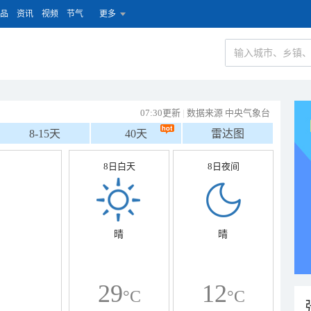
品
资讯
视频
节气
更多
07:30更新
|
数据来源 中央气象台
8-15天
40天
雷达图
8日白天
8日夜间
晴
晴
29
12
°C
°C