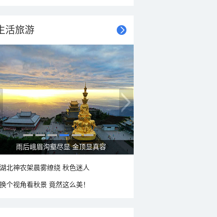
生活旅游
雨后峨眉沟壑尽显 金顶显真容
湖北神农架晨雾缭绕 秋色迷人
换个视角看秋景 竟然这么美！