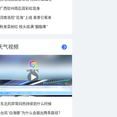
广西钦州雨后双彩虹现身
河南洛阳“花海”上线 美景引客来
秋来栾树红 枝头挂满“胭脂果”
天气视频
东北的异常闷热持续到什么时候
台风“白海豚”为什么会报出两条路径？