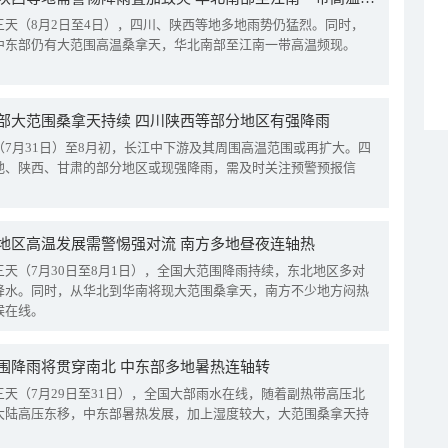
三天（8月2日至4日），四川、陕西等地多地雨势仍猛烈。同时，
中东部仍有大范围高温桑拿天，华北南部至江南一带高温频现。
部大范围桑拿天持续 四川陕西等部分地区有强降雨
（7月31日）至8月初，长江中下游及其周围高温范围或再扩大。四
地、陕西、甘肃的部分地区或现强降雨，需及时关注预警预报信
地区高温发展需警惕强对流 南方多地昼夜连轴热
三天（7月30日至8月1日），全国大范围降雨持续，东北地区多对
降水。同时，从华北到华南将现大范围桑拿天，南方不少地方闷热
候在线。
围降雨将贯穿南北 中东部多地暑热连轴转
三天（7月29日至31日），全国大部雨水在线，随着副热带高压北
大陆高压东移，中东部暑热发展，加上湿度较大，大范围桑拿天持