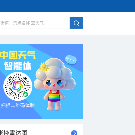
张掖雷达图