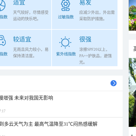
适宜
易发
天气较好，尽情感受
应减少外出，外出需
指数
过敏指数
运动的快乐吧。
采取防护措施。
较适宜
很强
无雨且风力较小，易
涂擦SPF20以上，
指数
紫外线指数
保持清洁度。
PA++护肤品，避强
光。
缓慢增强 未来对我国无影响
:17
到多云天气为主 最高气温降至31℃闷热感缓解