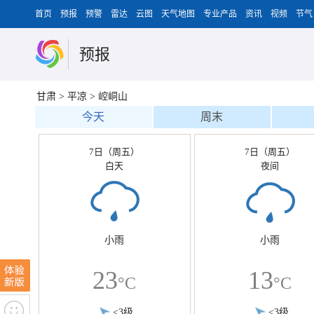
首页
预报
预警
雷达
云图
天气地图
专业产品
资讯
视频
节气
预报
甘肃
>
平凉
>
崆峒山
今天
周末
7日（周五）
7日（周五）
白天
夜间
小雨
小雨
23
13
°C
°C
<3级
<3级