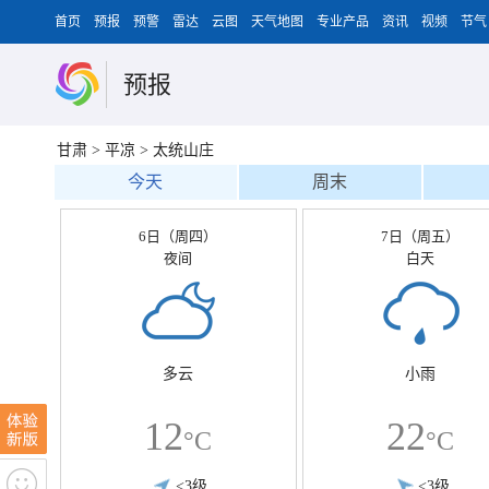
首页
预报
预警
雷达
云图
天气地图
专业产品
资讯
视频
节气
预报
甘肃
>
平凉
>
太统山庄
今天
周末
6日（周四）
7日（周五）
夜间
白天
多云
小雨
12
22
°C
°C
<3级
<3级