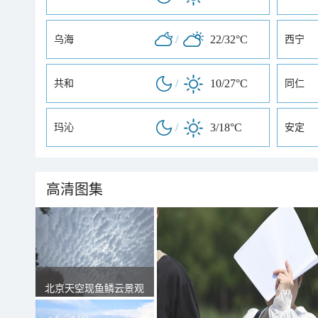
/
22/32°C
乌海
西宁
/
10/27°C
共和
同仁
/
3/18°C
玛沁
安定
高清图集
北京天空现鱼鳞云景观