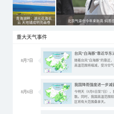
青海湖畔：湖光花海长
北京气温创今年来新高 焖蒸
云 天地铺成明亮画卷
重大天气事件
台风“白海豚”靠近华东
8月7日
随着台风“白海豚”的靠近
高温范围将缩减，受冷空气
8月6日
今明天（8月6日至7日）
散。同时，我国高温范围较
区将有大范围桑拿天。