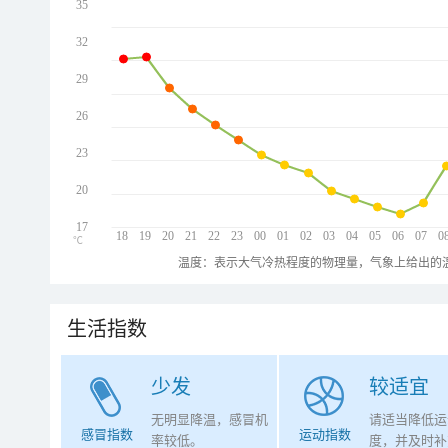
35
32
29
26
23
20
17
18
19
20
21
22
23
00
01
02
03
04
05
06
07
0
℃
温度：表示大气冷热程度的物理量，气象上给出的温
生活指数
少发
较适宜
无明显降温，感冒机
请适当降低运
感冒指数
运动指数
率较低。
度，并及时补