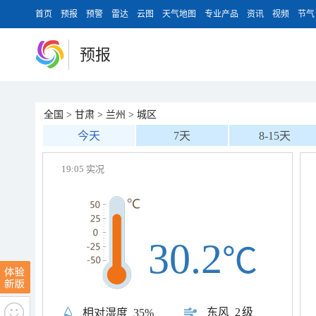
首页
预报
预警
雷达
云图
天气地图
专业产品
资讯
视频
节气
预报
全国
>
甘肃
>
兰州
>
城区
今天
7天
8-15天
19:05 实况
30.2
℃
东风
2级
相对湿度
35%