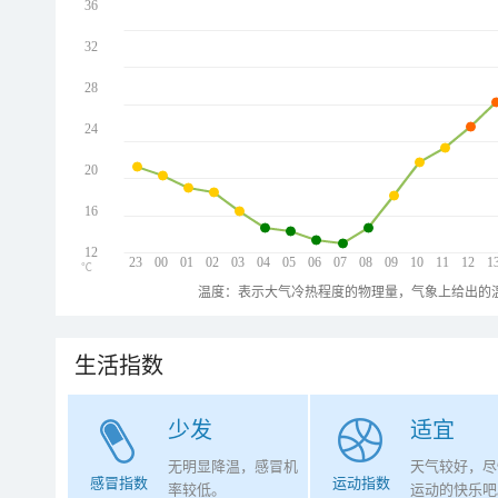
36
32
28
24
20
16
12
23
00
01
02
03
04
05
06
07
08
09
10
11
12
1
℃
温度：表示大气冷热程度的物理量，气象上给出的温
生活指数
少发
适宜
无明显降温，感冒机
天气较好，尽
感冒指数
运动指数
率较低。
运动的快乐吧