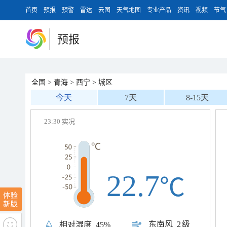
首页
预报
预警
雷达
云图
天气地图
专业产品
资讯
视频
节气
预报
全国
>
青海
>
西宁
>
城区
今天
7天
8-15天
23:30 实况
22.7
℃
东南风
2级
相对湿度
45%