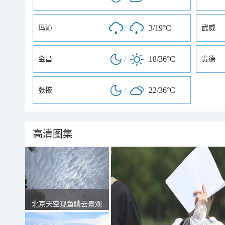
/
3/19°C
玛沁
武威
/
18/36°C
金昌
贵德
/
22/36°C
张掖
高清图集
北京天空现鱼鳞云景观