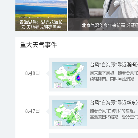
青海湖畔：湖光花海长
北京气温创今年来新高 焖蒸
云 天地铺成明亮画卷
重大天气事件
台风“白海豚”靠近浙闽
8月8日
周末至下周初，随着台风“
续强降雨。同时暑热消减，
台风“白海豚”靠近华东
8月7日
随着台风“白海豚”的靠近
高温范围将缩减，受冷空气