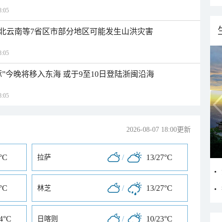
:05
北云南等7省区市部分地区可能发生山洪灾害
:05
”今晚将移入东海 或于9至10日登陆浙闽沿海
:05
2026-08-07 18:00更新
°C
/
13/27°C
拉萨
°C
/
13/27°C
林芝
24°C
/
10/23°C
日喀则