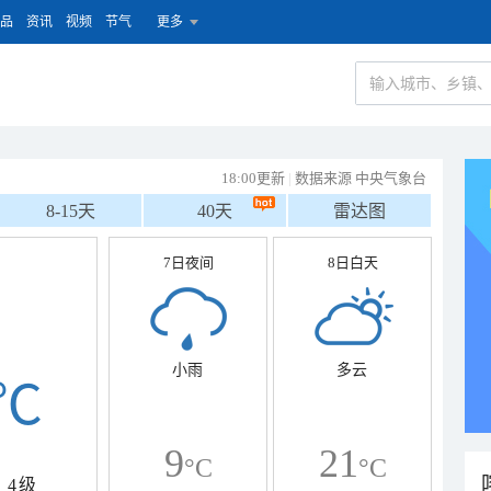
品
资讯
视频
节气
更多
18:00更新
|
数据来源 中央气象台
8-15天
40天
雷达图
7日夜间
8日白天
小雨
多云
℃
9
21
°C
°C
4级