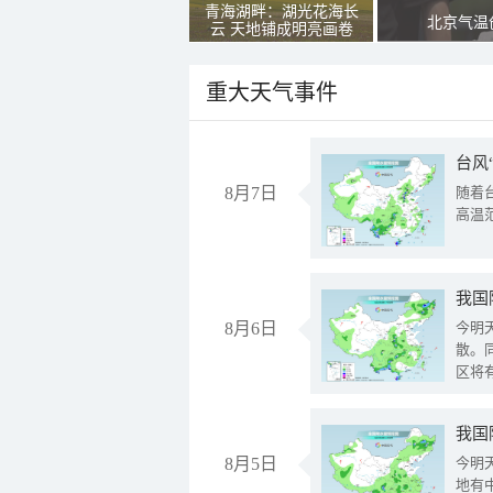
青海湖畔：湖光花海长
北京气温
云 天地铺成明亮画卷
重大天气事件
台风
8月7日
随着
高温
8月6日
今明
散。
区将
我国
8月5日
今明
地有