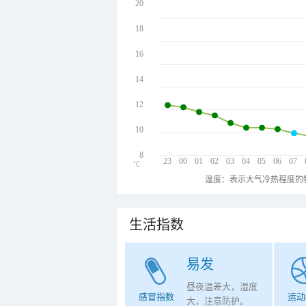
20
18
16
14
12
10
8
23
00
01
02
03
04
05
06
07
℃
温度：表示大气冷热程度的
生活指数
易发
昼夜温差大，湿度
感冒指数
运动
大，注意防护。