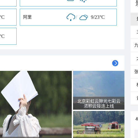
°C
/
9/23°C
阿里
°C
北京彩虹云隙光七彩云
浓积云接连上线