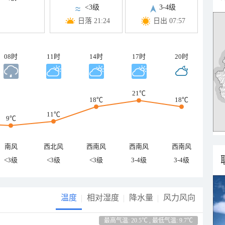
<3级
3-4级
日落 21:24
日出 07:57
08时
11时
14时
17时
20时
21℃
18℃
18℃
11℃
9℃
南风
西北风
西南风
西南风
西南风
<3级
<3级
<3级
3-4级
3-4级
温度
相对湿度
降水量
风力风向
最高气温: 20.5℃ , 最低气温: 9.7℃