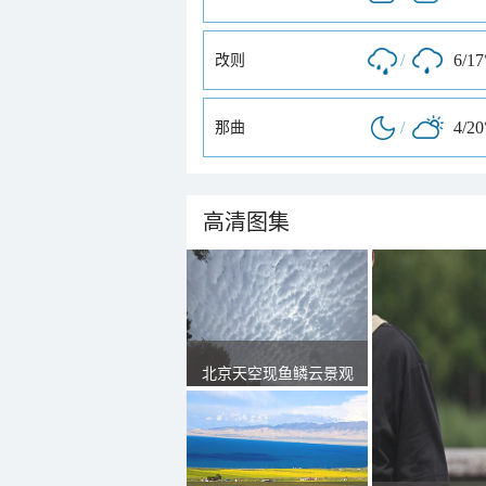
/
6/17
改则
/
4/20
那曲
高清图集
北京天空现鱼鳞云景观