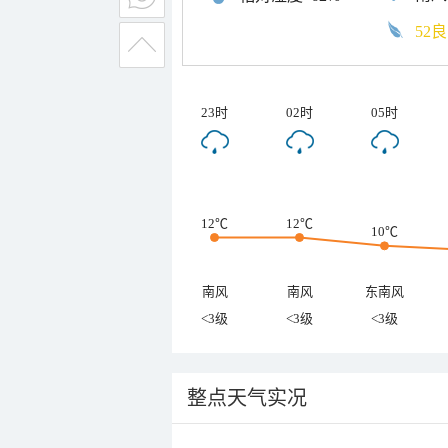
52良
23时
02时
05时
12℃
12℃
10℃
南风
南风
东南风
<3级
<3级
<3级
整点天气实况