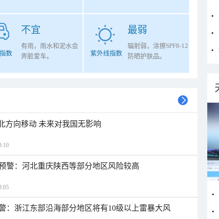
不宜
最弱
有雨，雨水和泥水会
辐射弱，涂擦SPF8-12
指数
紫外线指数
弄脏爱车。
防晒护肤品。
西北方向移动 未来对我国无影响
:10
预警：河北重庆陕西等部分地区风险较高
:05
警：浙江东部沿海部分地区将有10级以上雷暴大风