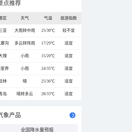
景点推荐
景区
天气
气温
旅游指数
三亚
大雨转中雨
25/30℃
较不宜
九寨沟
多云转阵雨
17/29℃
适宜
大理
小雨
15/20℃
适宜
张家界
小雨
24/35℃
适宜
桂林
晴
25/36℃
适宜
青岛
晴转多云
28/33℃
适宜
气象产品
全国降水量预报