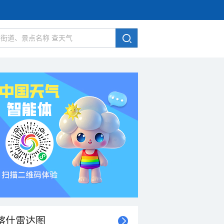
喀什雷达图