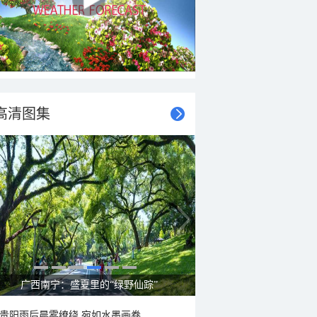
高清图集
广西南宁：盛夏里的“绿野仙踪”
贵阳雨后晨雾缭绕 宛如水墨画卷