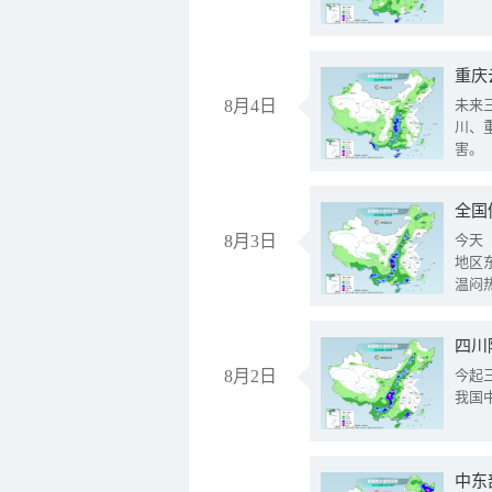
重庆
8月4日
未来
川、
害。
全国
8月3日
今天
地区
温闷
8月2日
今起
我国
中东