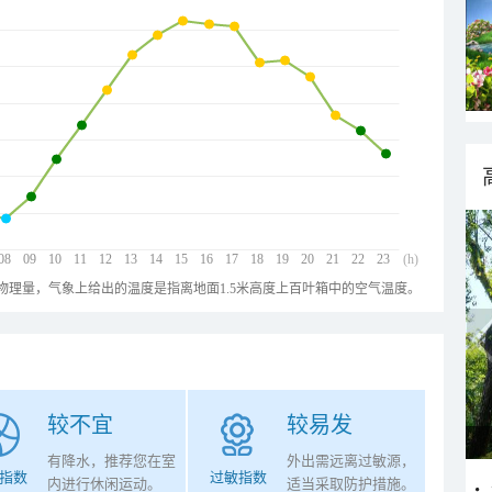
08
09
10
11
12
13
14
15
16
17
18
19
20
21
22
23
(h)
物理量，气象上给出的温度是指离地面1.5米高度上百叶箱中的空气温度。
较不宜
较易发
有降水，推荐您在室
外出需远离过敏源，
指数
过敏指数
内进行休闲运动。
适当采取防护措施。