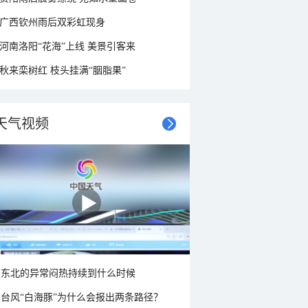
广西钦州雨后双彩虹现身
河南洛阳“花海”上线 美景引客来
秋来栾树红 枝头挂满“胭脂果”
天气视频
东北的异常闷热持续到什么时候
台风“白海豚”为什么会报出两条路径？