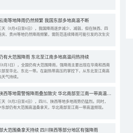
云南等地降雨仍然频繁 我国东部多地高温不断
三天（8月4日至6日），我国降雨逐步减少、减弱，但在陕西、四
重庆、贵州等地仍然降雨频繁，需防范连续降雨可能引发的次生灾
仍有大范围降雨 东北至江南多地高温闷热持续
（8月3日），全国仍有大范围降雨，强降雨主要出现在华南和西南
东部至华北、东北一带。在副热带高压的掌控下，从东北至江南高
热天气持续。
四川陕西等地需警惕降雨叠加致灾 华北南部至江南一带高温频现
三天（8月2日至4日），四川、陕西等地多地雨势仍猛烈。同时，
中东部仍有大范围高温桑拿天，华北南部至江南一带高温频现。
部大范围桑拿天持续 四川陕西等部分地区有强降雨