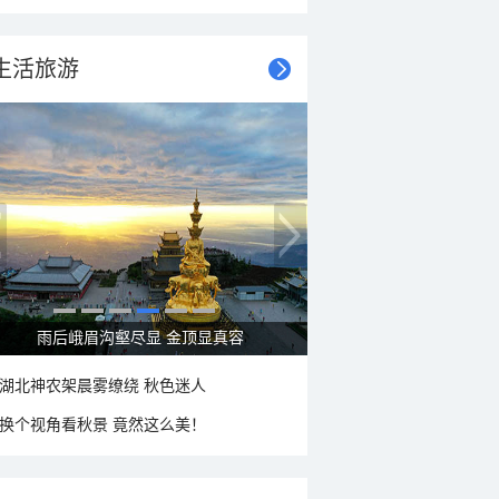
生活旅游
雨后峨眉沟壑尽显 金顶显真容
湖北神农架晨雾缭绕 秋色迷人
换个视角看秋景 竟然这么美！