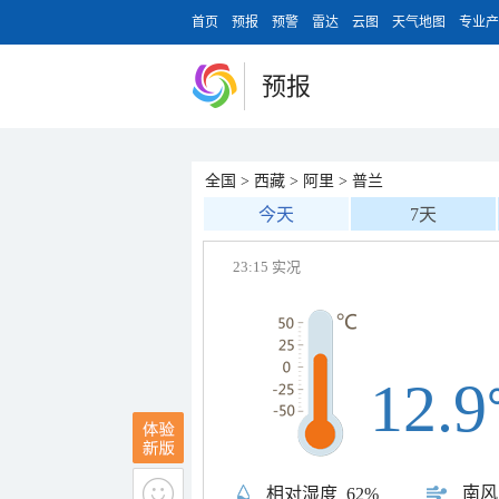
首页
预报
预警
雷达
云图
天气地图
专业产
预报
全国
>
西藏
>
阿里
>
普兰
今天
7天
23:15 实况
12.9
南风
相对湿度
62%