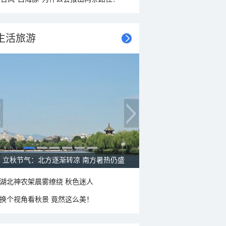
生活旅游
立秋节气：北方逐渐转凉 南方暑热仍盛
湖北神农架晨雾缭绕 秋色迷人
换个视角看秋景 竟然这么美！