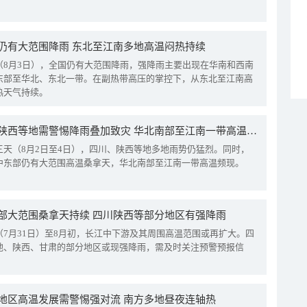
仍有大范围降雨 东北至江南多地高温闷热持续
（8月3日），全国仍有大范围降雨，强降雨主要出现在华南和西南
东部至华北、东北一带。在副热带高压的掌控下，从东北至江南高
热天气持续。
四川陕西等地需警惕降雨叠加致灾 华北南部至江南一带高温频现
三天（8月2日至4日），四川、陕西等地多地雨势仍猛烈。同时，
中东部仍有大范围高温桑拿天，华北南部至江南一带高温频现。
部大范围桑拿天持续 四川陕西等部分地区有强降雨
（7月31日）至8月初，长江中下游及其周围高温范围或再扩大。四
地、陕西、甘肃的部分地区或现强降雨，需及时关注预警预报信
地区高温发展需警惕强对流 南方多地昼夜连轴热