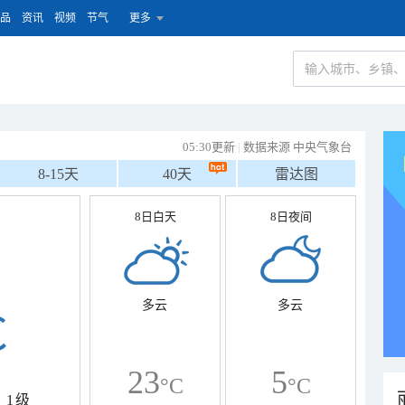
品
资讯
视频
节气
更多
05:30更新
|
数据来源 中央气象台
8-15天
40天
雷达图
8日白天
8日夜间
多云
多云
℃
23
5
°C
°C
1级