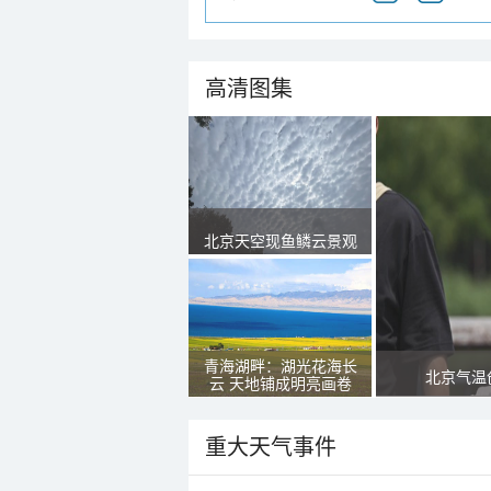
高清图集
北京天空现鱼鳞云景观
青海湖畔：湖光花海长
北京气温
云 天地铺成明亮画卷
重大天气事件