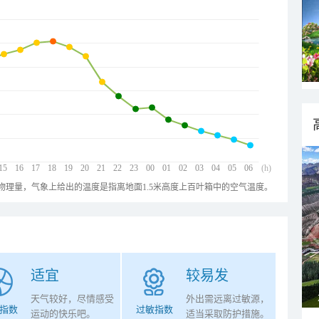
15
16
17
18
19
20
21
22
23
00
01
02
03
04
05
06
(h)
物理量，气象上给出的温度是指离地面1.5米高度上百叶箱中的空气温度。
适宜
较易发
天气较好，尽情感受
外出需远离过敏源，
指数
过敏指数
运动的快乐吧。
适当采取防护措施。