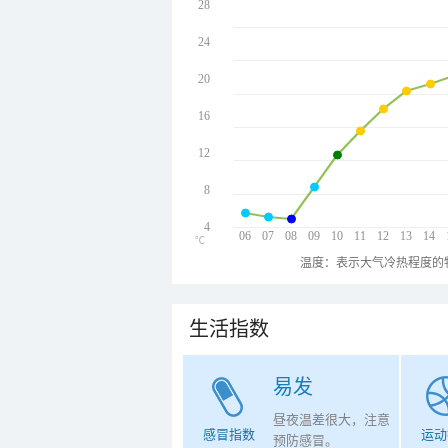
28
24
20
16
12
8
4
06
07
08
09
10
11
12
13
14
℃
温度：表示大气冷热程度的
生活指数
易发
昼夜温差很大，注意
感冒指数
运动
预防感冒。