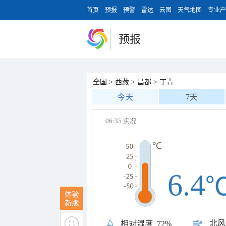
首页
预报
预警
雷达
云图
天气地图
专业产
预报
全国
>
西藏
>
昌都
>
丁青
今天
7天
06:35 实况
6.4
北风
相对湿度
72%