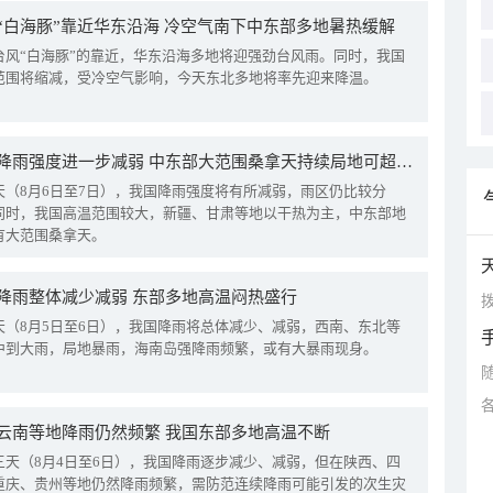
“白海豚”靠近华东沿海 冷空气南下中东部多地暑热缓解
台风“白海豚”的靠近，华东沿海多地将迎强劲台风雨。同时，我国
范围将缩减，受冷空气影响，今天东北多地将率先迎来降温。
我国降雨强度进一步减弱 中东部大范围桑拿天持续局地可超38℃
天（8月6日至7日），我国降雨强度将有所减弱，雨区仍比较分
同时，我国高温范围较大，新疆、甘肃等地以干热为主，中东部地
有大范围桑拿天。
降雨整体减少减弱 东部多地高温闷热盛行
拨
天（8月5日至6日），我国降雨将总体减少、减弱，西南、东北等
中到大雨，局地暴雨，海南岛强降雨频繁，或有大暴雨现身。
云南等地降雨仍然频繁 我国东部多地高温不断
三天（8月4日至6日），我国降雨逐步减少、减弱，但在陕西、四
重庆、贵州等地仍然降雨频繁，需防范连续降雨可能引发的次生灾