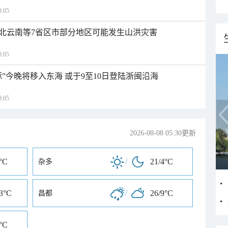
:05
北云南等7省区市部分地区可能发生山洪灾害
:05
”今晚将移入东海 或于9至10日登陆浙闽沿海
:05
2026-08-08 05:30更新
°C
/
21/4°C
杂多
13°C
/
26/9°C
昌都
°C