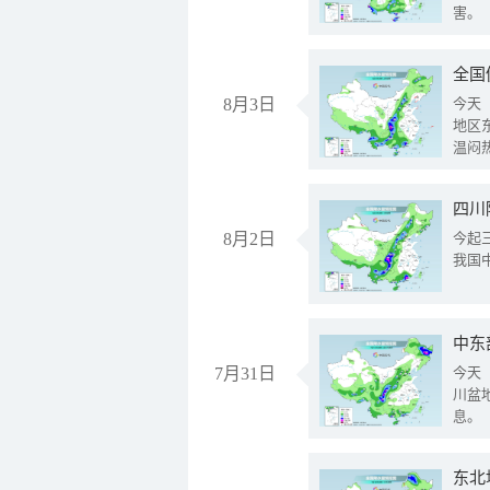
害。
全国
8月3日
今天
地区
温闷
8月2日
今起
我国
中东
7月31日
今天
川盆
息。
东北