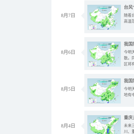
台风
8月7日
随着
高温
8月6日
今明
散。
区将
我国
8月5日
今明
地有
重庆
8月4日
未来
川、