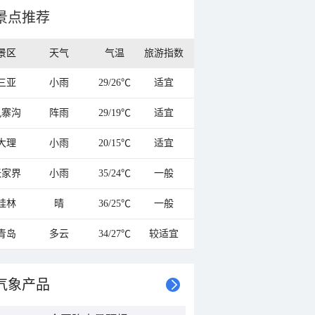
景点推荐
景区
天气
气温
旅游指数
三亚
小雨
29/26℃
适宜
九寨沟
阵雨
29/19℃
适宜
大理
小雨
20/15℃
适宜
张家界
小雨
35/24℃
一般
桂林
晴
36/25℃
一般
青岛
多云
34/27℃
较适宜
气象产品