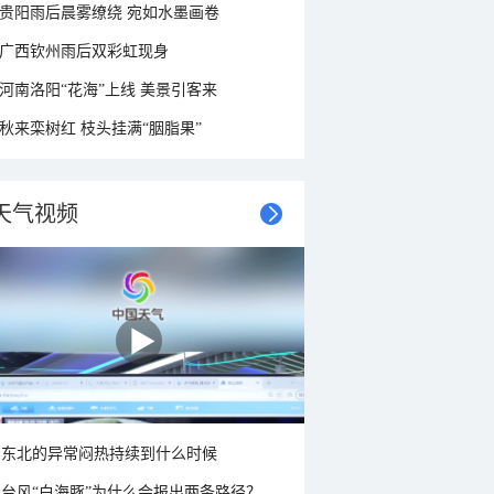
贵阳雨后晨雾缭绕 宛如水墨画卷
广西钦州雨后双彩虹现身
河南洛阳“花海”上线 美景引客来
秋来栾树红 枝头挂满“胭脂果”
天气视频
东北的异常闷热持续到什么时候
台风“白海豚”为什么会报出两条路径？