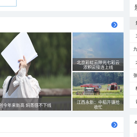
北京彩虹云隙光七彩云
浓积云接连上线
江西永新：中稻开镰抢
创今年来新高 焖蒸感不下线
收忙