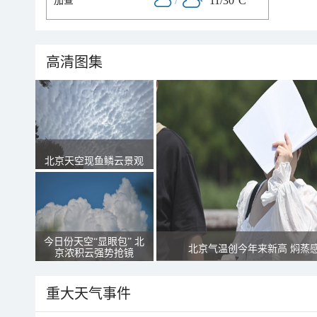
/
11/30°C
加查
高清图集
北京天空现鱼鳞云景观
今日份天空“显眼包” 北
北京气温创今年来新高 焖蒸
京浓积云强势抢镜
重大天气事件