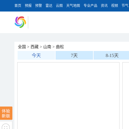
首页
预报
预警
雷达
云图
天气地图
专业产品
资讯
视频
节气
全国
>
西藏
>
山南
>
曲松
今天
7天
8-15天