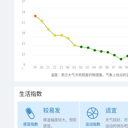
27
24
21
18
15
12
9
19
20
21
22
23
00
01
02
03
04
05
06
07
08
0
℃
温度：表示大气冷热程度的物理量，气象上给出的温
生活指数
较易发
适宜
降温幅度较大，预防
天气较好，尽
感冒指数
运动指数
感冒。
运动的快乐吧