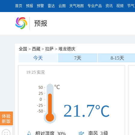
首页
预报
预警
雷达
云图
天气地图
专业产品
资讯
视频
节气
预报
全国
>
西藏
>
拉萨
>
堆龙德庆
今天
7天
8-15天
19:25 实况
21.7
℃
南风
3级
相对湿度
30%