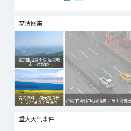
高清图集
北京能见度不佳 远眺城
市一片朦胧
青海湖畔：湖光花海长
台风“白海豚”风雨铺展 江苏上海部
云 天地铺成明亮画卷
重大天气事件