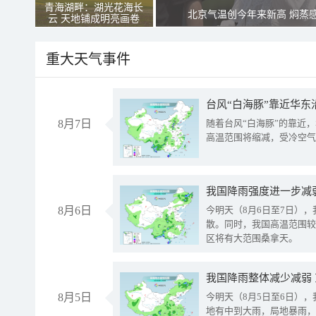
青海湖畔：湖光花海长
北京气温创今年来新高 焖蒸
云 天地铺成明亮画卷
重大天气事件
台风“白海豚”靠近华东
8月7日
随着台风“白海豚”的靠近
高温范围将缩减，受冷空气
8月6日
今明天（8月6日至7日）
散。同时，我国高温范围较
区将有大范围桑拿天。
我国降雨整体减少减弱
8月5日
今明天（8月5日至6日）
地有中到大雨，局地暴雨，