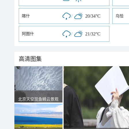
/
20/34°C
喀什
乌恰
/
21/32°C
阿图什
高清图集
北京天空现鱼鳞云景观