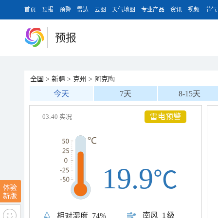
首页
预报
预警
雷达
云图
天气地图
专业产品
资讯
视频
节气
预报
全国
>
新疆
>
克州
>
阿克陶
今天
7天
8-15天
雷电预警
03:40 实况
19.9
℃
南风
1级
相对湿度
74%