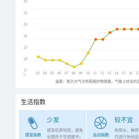
35
32
29
26
23
20
17
03
04
05
06
07
08
09
10
11
12
13
14
15
16
1
℃
温度：表示大气冷热程度的物理量，气象上给出的温
生活指数
少发
较不宜
感冒机率较低，避免
有降水，推荐
感冒指数
运动指数
长期处于空调屋中。
内进行休闲运