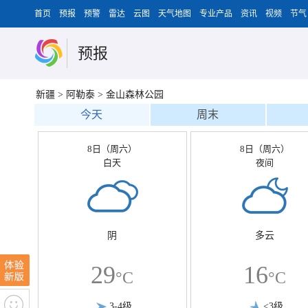
首页
预报
预警
雷达
云图
天气地图
专业产品
资讯
视频
节气
预报
新疆
>
阿勒泰
>
金山森林公园
今天
周末
8日（周六）
8日（周六）
白天
夜间
阴
多云
29
16
°C
°C
3-4级
<3级