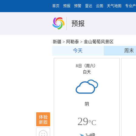
首页
预报
预警
雷达
云图
天气地图
专业产
预报
新疆
>
阿勒泰
>
金山葡萄风景区
今天
周末
8日（周六）
白天
阴
29
°C
3-4级