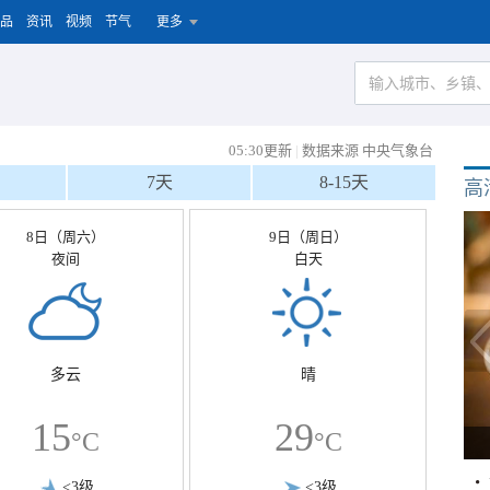
品
资讯
视频
节气
更多
05:30更新
|
数据来源 中央气象台
7天
8-15天
高
8日（周六）
9日（周日）
夜间
白天
多云
晴
15
29
°C
°C
<3级
<3级