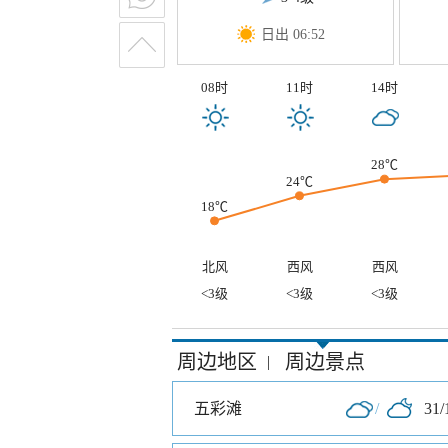
日出 06:52
08时
11时
14时
28℃
24℃
18℃
北风
西风
西风
<3级
<3级
<3级
周边地区
周边景点
|
五彩滩
/
31/