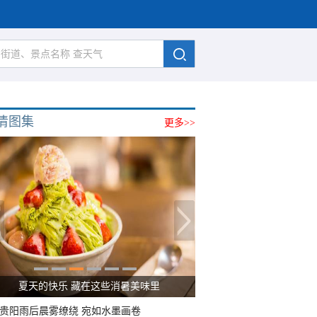
清图集
更多>>
夏天的快乐 藏在这些消暑美味里
贵阳雨后晨雾缭绕 宛如水墨画卷