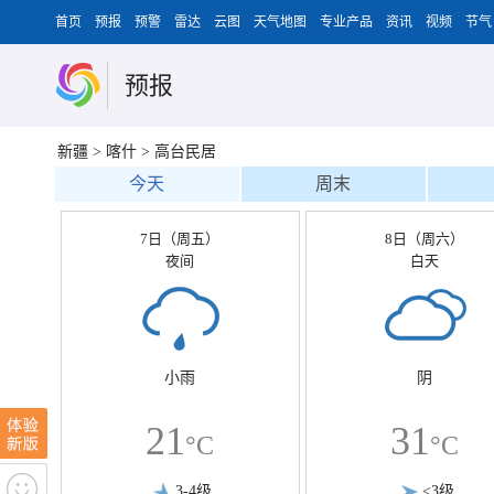
首页
预报
预警
雷达
云图
天气地图
专业产品
资讯
视频
节气
预报
新疆
>
喀什
>
高台民居
今天
周末
7日（周五）
8日（周六）
夜间
白天
小雨
阴
21
31
°C
°C
3-4级
<3级