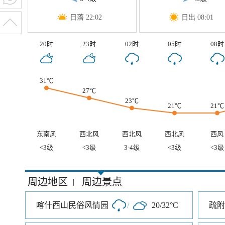
日落 22:02
日出 08:01
20时
23时
02时
05时
08时
31℃
27℃
23℃
21℃
21℃
东南风
西北风
西北风
西北风
西风
<3级
<3级
3-4级
<3级
<3级
周边地区
周边景点
|
喀什西山民俗风情园
/
20/32°C