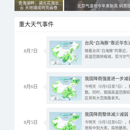
青海湖畔：湖光花海长
北京气温创今年来新高 焖蒸
云 天地铺成明亮画卷
重大天气事件
台风“白海豚”靠近华东
8月7日
随着台风“白海豚”的靠近
高温范围将缩减，受冷空气
8月6日
今明天（8月6日至7日）
散。同时，我国高温范围较
区将有大范围桑拿天。
我国降雨整体减少减弱
8月5日
今明天（8月5日至6日）
地有中到大雨，局地暴雨，