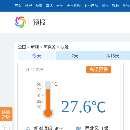
首页
预报
预警
雷达
云图
天气地图
专业产品
资讯
视频
节气
预报
全国
>
新疆
>
阿克苏
>
沙雅
今天
7天
8-15天
高温预警
14:45 实况
27.6
℃
西北风
1级
相对湿度
49%