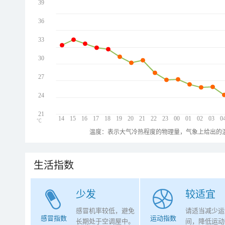
39
36
33
30
27
24
21
14
15
16
17
18
19
20
21
22
23
00
01
02
03
0
℃
温度：表示大气冷热程度的物理量，气象上给出的温
生活指数
少发
较适宜
感冒机率较低，避免
请适当减少运
感冒指数
运动指数
长期处于空调屋中。
间，降低运动