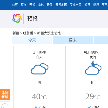
首页
预报
预警
雷达
云图
天气地图
专业产品
资讯
视频
节气
预报
新疆
>
吐鲁番
>
新疆大漠土艺馆
今天
周末
6日（周四）
6日（周四）
白天
夜间
阴
阴
40
29
°C
°C
<3级
<3级