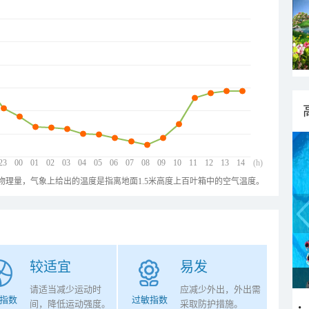
23
00
01
02
03
04
05
06
07
08
09
10
11
12
13
14
(h)
物理量，气象上给出的温度是指离地面1.5米高度上百叶箱中的空气温度。
较适宜
易发
请适当减少运动时
应减少外出，外出需
指数
过敏指数
间，降低运动强度。
采取防护措施。