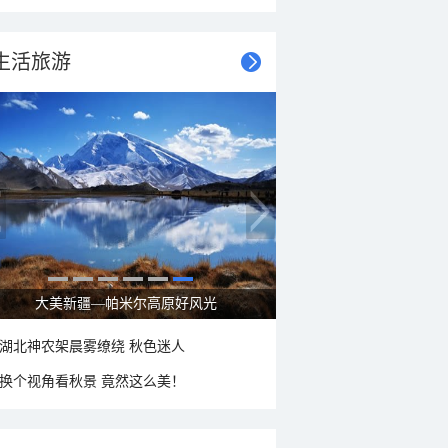
生活旅游
大美新疆—帕米尔高原好风光
湖北神农架晨雾缭绕 秋色迷人
换个视角看秋景 竟然这么美！