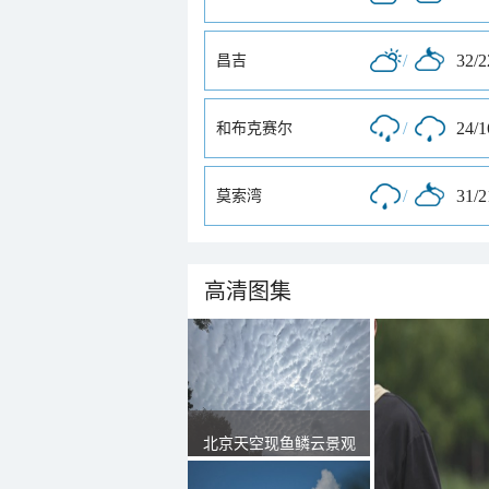
/
32/
昌吉
/
24/
和布克赛尔
/
31/
莫索湾
高清图集
北京天空现鱼鳞云景观