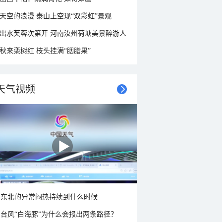
天空的浪漫 泰山上空现“双彩虹”景观
出水芙蓉次第开 河南汝州荷塘美景醉游人
秋来栾树红 枝头挂满“胭脂果”
天气视频
东北的异常闷热持续到什么时候
台风“白海豚”为什么会报出两条路径？