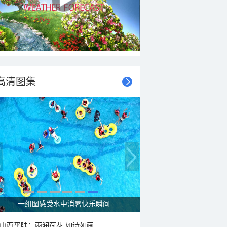
高清图集
一组图感受水中消暑快乐瞬间
山西平陆：雨润荷花 如诗如画