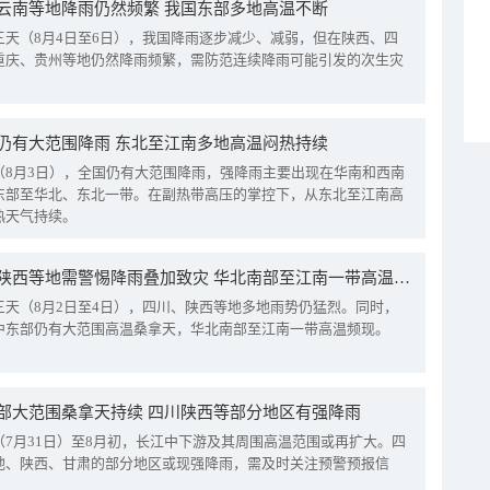
云南等地降雨仍然频繁 我国东部多地高温不断
三天（8月4日至6日），我国降雨逐步减少、减弱，但在陕西、四
重庆、贵州等地仍然降雨频繁，需防范连续降雨可能引发的次生灾
仍有大范围降雨 东北至江南多地高温闷热持续
（8月3日），全国仍有大范围降雨，强降雨主要出现在华南和西南
东部至华北、东北一带。在副热带高压的掌控下，从东北至江南高
热天气持续。
四川陕西等地需警惕降雨叠加致灾 华北南部至江南一带高温频现
三天（8月2日至4日），四川、陕西等地多地雨势仍猛烈。同时，
中东部仍有大范围高温桑拿天，华北南部至江南一带高温频现。
部大范围桑拿天持续 四川陕西等部分地区有强降雨
（7月31日）至8月初，长江中下游及其周围高温范围或再扩大。四
地、陕西、甘肃的部分地区或现强降雨，需及时关注预警预报信