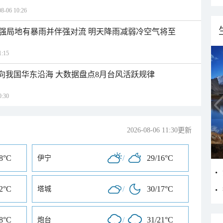
06 10:26
强局地有暴雨并伴强对流 明天降雨减弱冷空气将至
:15
趋向我国华东沿海 大数据盘点8月台风活跃规律
:30
2026-08-06 11:30更新
18°C
/
29/16°C
伊宁
22°C
/
30/17°C
塔城
18°C
/
31/21°C
炮台