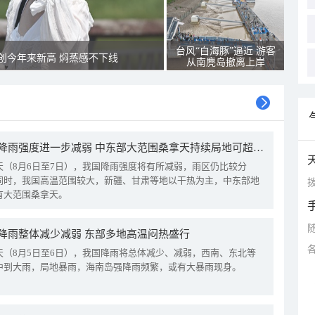
台风“白海豚”逼近 游客
创今年来新高 焖蒸感不下线
从南麂岛撤离上岸
我国降雨强度进一步减弱 中东部大范围桑拿天持续局地可超38℃
天（8月6日至7日），我国降雨强度将有所减弱，雨区仍比较分
同时，我国高温范围较大，新疆、甘肃等地以干热为主，中东部地
拨
有大范围桑拿天。
降雨整体减少减弱 东部多地高温闷热盛行
天（8月5日至6日），我国降雨将总体减少、减弱，西南、东北等
中到大雨，局地暴雨，海南岛强降雨频繁，或有大暴雨现身。