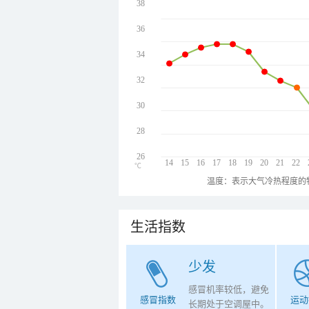
38
36
34
32
30
28
26
14
15
16
17
18
19
20
21
22
℃
温度：表示大气冷热程度的
生活指数
少发
感冒机率较低，避免
感冒指数
运动
长期处于空调屋中。