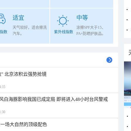
适宜
中等
天气较好，适合擦洗
涂擦SPF大于15、
指数
紫外线指数
汽车。
PA+防晒护肤品。
” 北京浓积云强势抢镜
:35
风白海豚影响我国已成定局 即将进入48小时台风警戒
:30
逅一场大自然的顶级配色