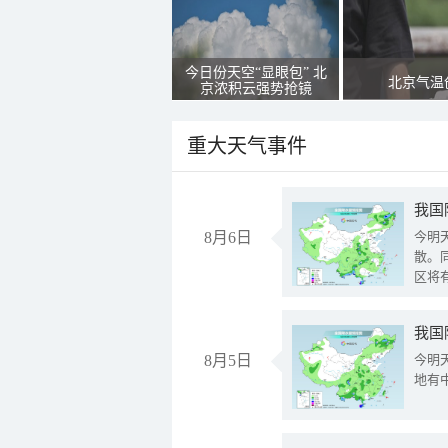
今日份天空“显眼包” 北
北京气温
京浓积云强势抢镜
重大天气事件
8月6日
今明
散。
区将
我国
8月5日
今明
地有