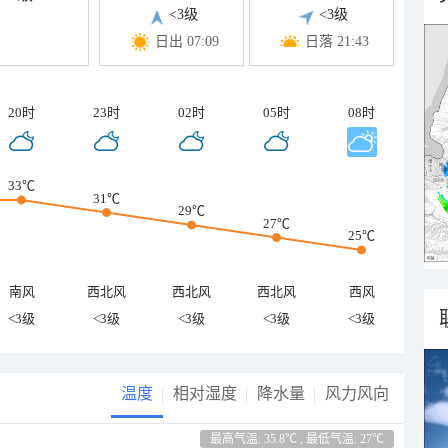
<3级
<3级
日出 07:09
日落 21:43
20时
23时
02时
05时
08时
33℃
31℃
29℃
27℃
25℃
南风
西北风
西北风
西北风
西风
<3级
<3级
<3级
<3级
<3级
温度
相对湿度
降水量
风力风向
最高气温: 35.8℃ , 最低气温: 27℃