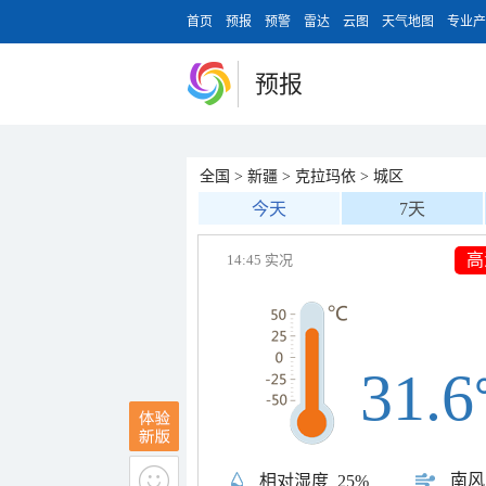
首页
预报
预警
雷达
云图
天气地图
专业产
预报
全国
>
新疆
>
克拉玛依
>
城区
今天
7天
高
14:45 实况
31.6
南风
相对湿度
25%