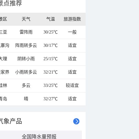
景点推荐
景区
天气
气温
旅游指数
三亚
雷阵雨
30/25℃
一般
九寨沟
阵雨转多云
30/17℃
适宜
大理
阴转小雨
25/15℃
适宜
张家界
小雨转多云
32/21℃
适宜
桂林
多云
33/25℃
较适宜
青岛
晴
32/27℃
适宜
气象产品
全国降水量预报