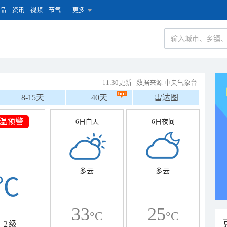
品
资讯
视频
节气
更多
11:30更新
|
数据来源 中央气象台
8-15天
40天
雷达图
温预警
6日白天
6日夜间
多云
多云
℃
33
25
°C
°C
2级