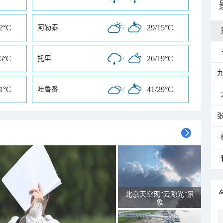
22°C
/
29/15°C
阿勒泰
16°C
/
26/19°C
托里
21°C
/
41/29°C
吐鲁番
北京天空现“云隙光”景
象