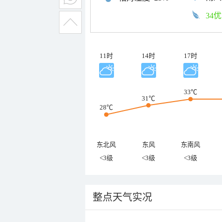
34优
11时
14时
17时
33℃
31℃
28℃
东北风
东风
东南风
<3级
<3级
<3级
整点天气实况