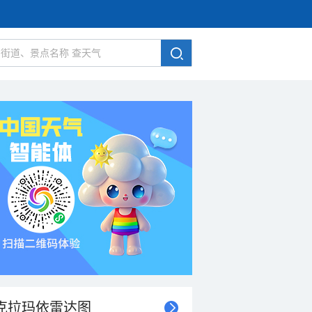
克拉玛依雷达图