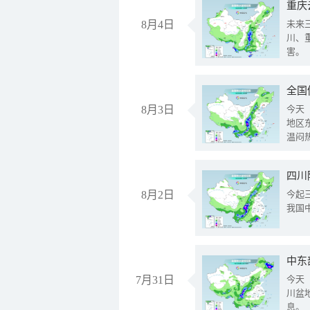
重庆
8月4日
未来
川、
害。
全国
8月3日
今天
地区
温闷
8月2日
今起
我国
中东
7月31日
今天
川盆
息。