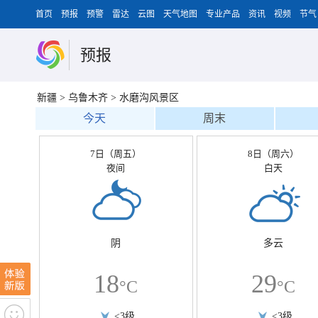
首页
预报
预警
雷达
云图
天气地图
专业产品
资讯
视频
节气
预报
新疆
>
乌鲁木齐
>
水磨沟风景区
今天
周末
7日（周五）
8日（周六）
夜间
白天
阴
多云
18
29
°C
°C
<3级
<3级