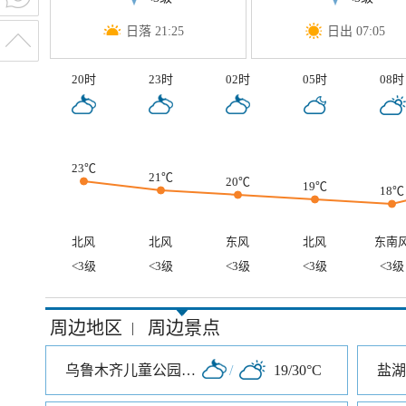
日落 21:25
日出 07:05
20时
23时
02时
05时
08时
23℃
21℃
20℃
19℃
18℃
北风
北风
东风
北风
东南
<3级
<3级
<3级
<3级
<3级
周边地区
周边景点
|
乌鲁木齐儿童公园北门
/
19/30°C
盐湖