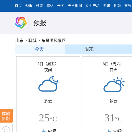
首页
预报
预警
雷达
云图
天气地图
专业产品
资讯
视频
节气
预报
山东
>
聊城
>
东昌湖风景区
今天
周末
7日（周五）
8日（周六）
夜间
白天
多云
多云
25
31
°C
°C
3-4级
3-4级