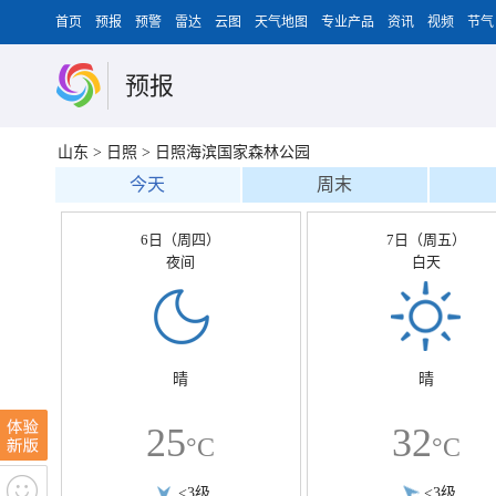
首页
预报
预警
雷达
云图
天气地图
专业产品
资讯
视频
节气
预报
山东
>
日照
>
日照海滨国家森林公园
今天
周末
6日（周四）
7日（周五）
夜间
白天
晴
晴
25
32
°C
°C
<3级
<3级