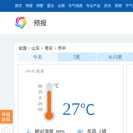
首页
预报
预警
雷达
云图
天气地图
专业产品
资讯
视频
节气
预报
全国
>
山东
>
枣庄
>
市中
今天
7天
8-15天
04:45 实况
27
℃
东风
1级
相对湿度
80%