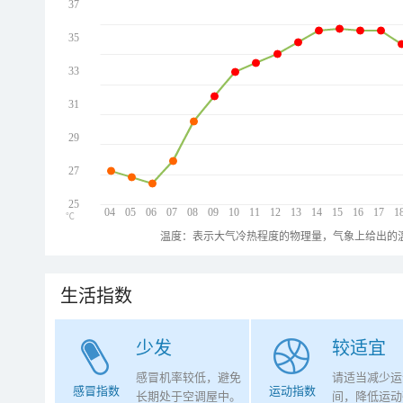
37
35
33
31
29
27
25
04
05
06
07
08
09
10
11
12
13
14
15
16
17
1
℃
温度：表示大气冷热程度的物理量，气象上给出的温
生活指数
少发
较适宜
感冒机率较低，避免
请适当减少运
感冒指数
运动指数
长期处于空调屋中。
间，降低运动