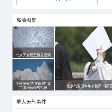
高清图集
北京天空现鱼鳞云景观
今日份天空“显眼包” 北
北京气温创今年来新高 焖蒸
京浓积云强势抢镜
重大天气事件