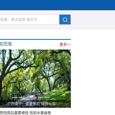
清图集
更多>>
呼伦贝尔草原 藏着最治愈的蓝天白云
贵阳雨后晨雾缭绕 宛如水墨画卷