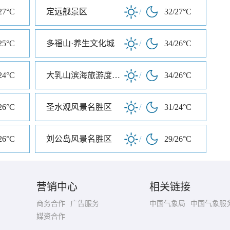
27°C
定远舰景区
/
32/27°C
25°C
多福山·养生文化城
/
34/26°C
24°C
大乳山滨海旅游度假区
/
34/26°C
26°C
圣水观风景名胜区
/
31/24°C
26°C
刘公岛风景名胜区
/
29/26°C
营销中心
相关链接
商务合作
广告服务
中国气象局
中国气象服
媒资合作