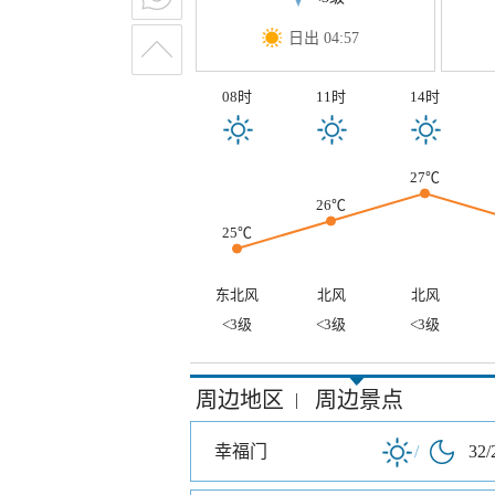
日出 04:57
08时
11时
14时
27℃
26℃
25℃
东北风
北风
北风
<3级
<3级
<3级
周边地区
周边景点
|
幸福门
/
32/