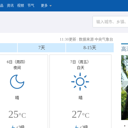
品
资讯
视频
节气
更多
11:30更新
|
数据来源 中央气象台
7天
8-15天
高
6日（周四）
7日（周五）
夜间
白天
晴
晴
25
27
°C
°C
<3级
<3级