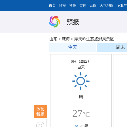
首页
预报
预警
雷达
云图
天气地图
专业产
预报
山东
>
威海
>
摩天岭生态旅游风景区
今天
周末
6日（周四）
白天
晴
27
°C
<3级