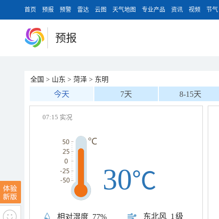
首页
预报
预警
雷达
云图
天气地图
专业产品
资讯
视频
节气
预报
全国
>
山东
>
菏泽
>
东明
今天
7天
8-15天
07:15 实况
30
℃
东北风
1级
相对湿度
77%