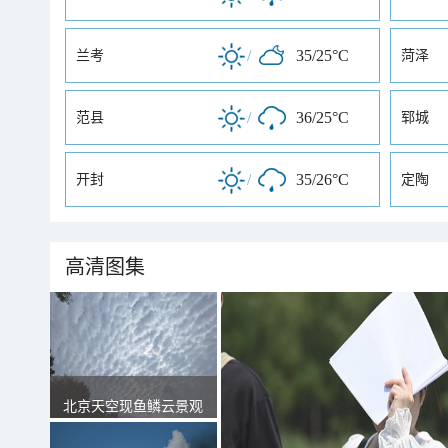
/
35/25°C
兰考
菏泽
/
36/25°C
范县
郓城
/
35/26°C
开封
定陶
高清图集
北京天空现鱼鳞云景观