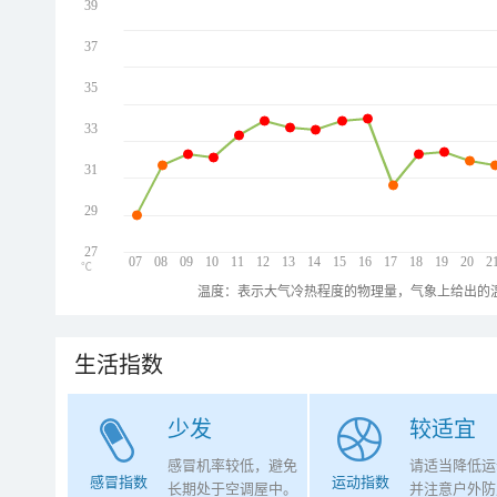
39
37
35
33
31
29
27
07
08
09
10
11
12
13
14
15
16
17
18
19
20
2
℃
温度：表示大气冷热程度的物理量，气象上给出的温
生活指数
少发
较适宜
感冒机率较低，避免
请适当降低运
感冒指数
运动指数
长期处于空调屋中。
并注意户外防