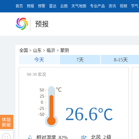
首页
预报
预警
雷达
云图
天气地图
专业产品
资讯
视频
节气
预报
全国
>
山东
>
临沂
>
蒙阴
今天
7天
8-15天
06:30 实况
26.6
℃
北风
2级
相对湿度
82%