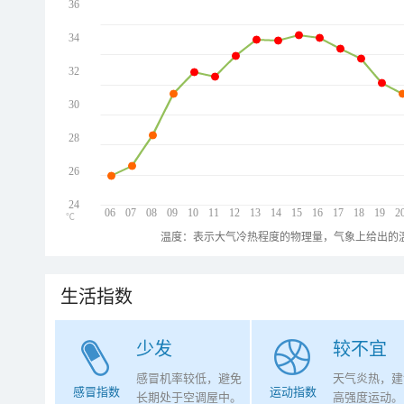
36
34
32
30
28
26
24
06
07
08
09
10
11
12
13
14
15
16
17
18
19
2
℃
温度：表示大气冷热程度的物理量，气象上给出的温
生活指数
少发
较不宜
感冒机率较低，避免
天气炎热，建
感冒指数
运动指数
长期处于空调屋中。
高强度运动。