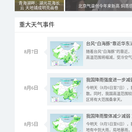
青海湖畔：湖光花海长
北京气温创今年来新高 焖蒸
云 天地铺成明亮画卷
重大天气事件
台风“白海豚”靠近华东
8月7日
随着台风“白海豚”的靠近
高温范围将缩减，受冷空气
8月6日
今明天（8月6日至7日）
散。同时，我国高温范围较
区将有大范围桑拿天。
我国降雨整体减少减弱
8月5日
今明天（8月5日至6日）
地有中到大雨，局地暴雨，