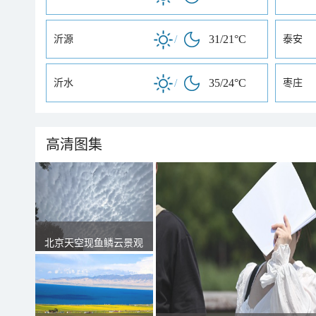
/
31/21°C
沂源
泰安
/
35/24°C
沂水
枣庄
高清图集
北京天空现鱼鳞云景观