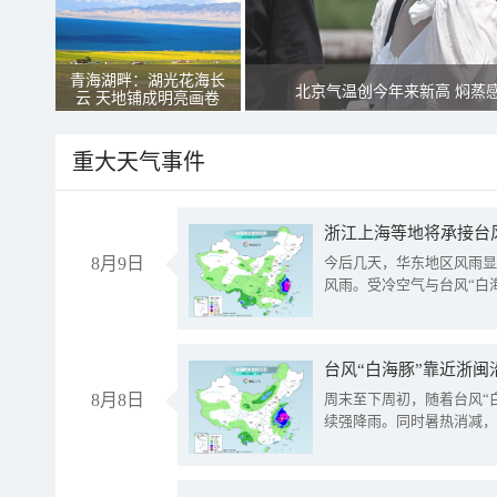
青海湖畔：湖光花海长
北京气温创今年来新高 焖蒸
云 天地铺成明亮画卷
重大天气事件
浙江上海等地将承接台风
8月9日
今后几天，华东地区风雨显
风雨。受冷空气与台风“白
台风“白海豚”靠近浙闽
8月8日
周末至下周初，随着台风“
续强降雨。同时暑热消减，