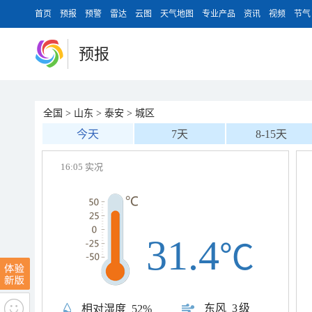
首页
预报
预警
雷达
云图
天气地图
专业产品
资讯
视频
节气
预报
全国
>
山东
>
泰安
>
城区
今天
7天
8-15天
16:05 实况
31.4
℃
东风
3级
相对湿度
52%