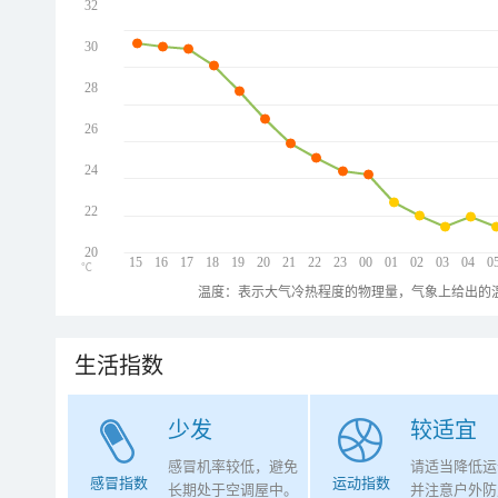
32
30
28
26
24
22
20
15
16
17
18
19
20
21
22
23
00
01
02
03
04
0
℃
温度：表示大气冷热程度的物理量，气象上给出的温
生活指数
少发
较适宜
感冒机率较低，避免
请适当降低运
感冒指数
运动指数
长期处于空调屋中。
并注意户外防