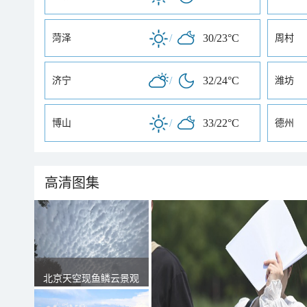
/
30/23°C
菏泽
周村
/
32/24°C
济宁
潍坊
/
33/22°C
博山
德州
高清图集
北京天空现鱼鳞云景观