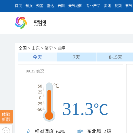
首页
预报
预警
雷达
云图
天气地图
专业产品
资讯
视频
节气
预报
全国
>
山东
>
济宁
>
曲阜
今天
7天
8-15天
09:35 实况
31.3
℃
东北风
2级
相对湿度
64%