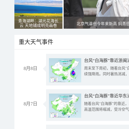
青海湖畔：湖光花海长
北京气温创今年来新高 焖蒸
云 天地铺成明亮画卷
重大天气事件
台风“白海豚”靠近浙闽
8月8日
周末至下周初，随着台风“
续强降雨。同时暑热消减，
台风“白海豚”靠近华东
8月7日
随着台风“白海豚”的靠近
高温范围将缩减，受冷空气