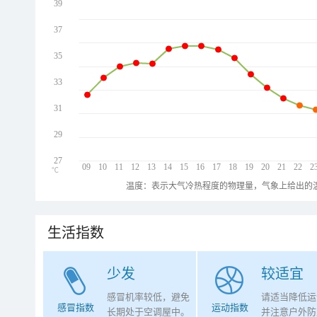
39
37
35
33
31
29
27
09
10
11
12
13
14
15
16
17
18
19
20
21
22
2
℃
温度：表示大气冷热程度的物理量，气象上给出的温
生活指数
少发
较适宜
感冒机率较低，避免
请适当降低运
感冒指数
运动指数
长期处于空调屋中。
并注意户外防