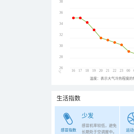
38
36
34
32
30
28
26
16
17
18
19
20
21
22
23
00
℃
温度：表示大气冷热程度的
生活指数
少发
感冒机率较低，避免
感冒指数
运动
长期处于空调屋中。