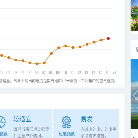
01
02
03
04
05
06
07
08
09
10
11
12
13
14
15
16
(h)
物理量，气象上给出的温度是指离地面1.5米高度上百叶箱中的空气温度。
较适宜
易发
请适当降低运动强度
应减少外出，外出需
指数
过敏指数
并注意户外防风。
采取防护措施。