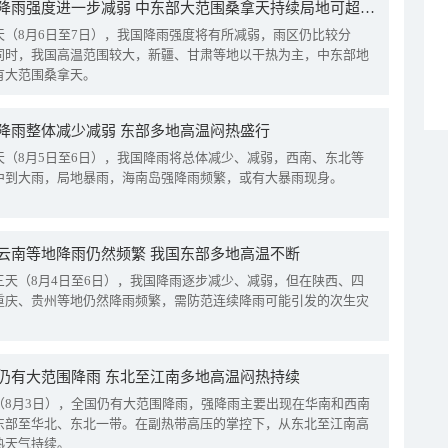
我国降雨强度进一步减弱 中东部大范围桑拿天持续局地可超38℃
天（8月6日至7日），我国降雨强度将有所减弱，雨区仍比较分
同时，我国高温范围较大，新疆、甘肃等地以干热为主，中东部地
有大范围桑拿天。
降雨整体减少减弱 东部多地高温闷热盛行
天（8月5日至6日），我国降雨将总体减少、减弱，西南、东北等
中到大雨，局地暴雨，海南岛强降雨频繁，或有大暴雨现身。
云南等地降雨仍然频繁 我国东部多地高温不断
三天（8月4日至6日），我国降雨逐步减少、减弱，但在陕西、四
重庆、贵州等地仍然降雨频繁，需防范连续降雨可能引发的次生灾
仍有大范围降雨 东北至江南多地高温闷热持续
（8月3日），全国仍有大范围降雨，强降雨主要出现在华南和西南
东部至华北、东北一带。在副热带高压的掌控下，从东北至江南高
热天气持续。