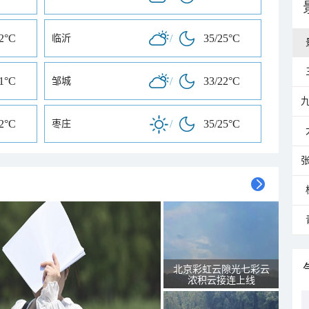
22°C
/
35/25°C
临沂
21°C
/
33/22°C
邹城
22°C
/
35/25°C
枣庄
北京彩虹云隙光七彩云
浓积云接连上线