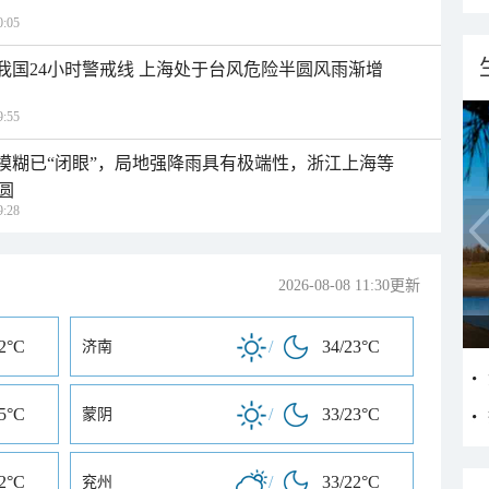
:05
入我国24小时警戒线 上海处于台风危险半圆风雨渐增
:55
区模糊已“闭眼”，局地强降雨具有极端性，浙江上海等
圆
:28
2026-08-08 11:30更新
22°C
/
34/23°C
济南
25°C
/
33/23°C
蒙阴
22°C
/
33/22°C
兖州