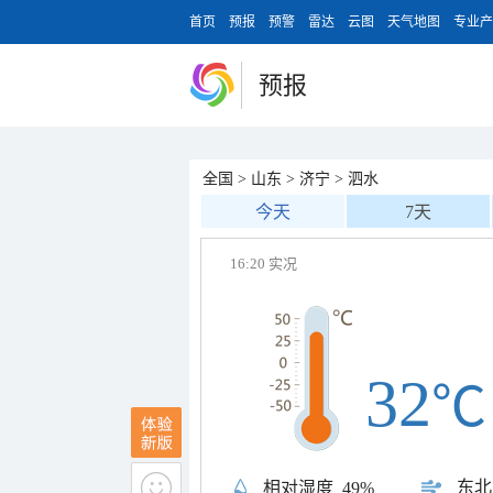
首页
预报
预警
雷达
云图
天气地图
专业产
预报
全国
>
山东
>
济宁
>
泗水
今天
7天
16:20 实况
32
℃
东北
相对湿度
49%