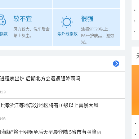
较不宜
很强
风力较大，洗车后会
涂擦SPF20以上，
指数
紫外线指数
蒙上灰尘。
PA++护肤品，避强
光。
雨进程表出炉 后期北方会遭遇强降雨吗
:19
上海浙江等地部分地区将有10级以上雷暴大风
:05
白海豚”将于明晚至后天早晨登陆 5省市有强降雨