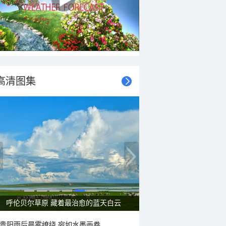
高清图集
一组图感受水中消暑快乐瞬间
贵阳雨后晨雾缭绕 宛如水墨画卷