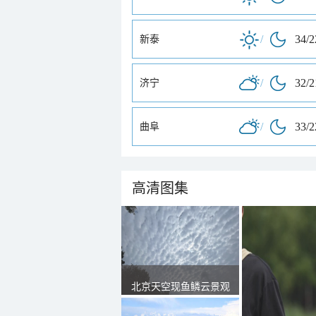
/
34/
新泰
/
32/
济宁
/
33/
曲阜
高清图集
北京天空现鱼鳞云景观