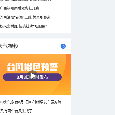
广西钦州雨后双彩虹现身
河南洛阳“花海”上线 美景引客来
秋来栾树红 枝头挂满“胭脂果”
天气视频
中央气象台8月8日06时继续发布强对流天气蓝色预警
又有两个台风生成了