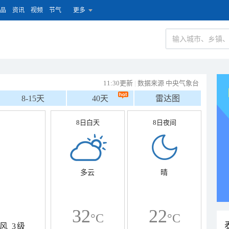
品
资讯
视频
节气
更多
11:30更新
|
数据来源 中央气象台
8-15天
40天
雷达图
8日白天
8日夜间
多云
晴
32
22
°C
°C
风
3级