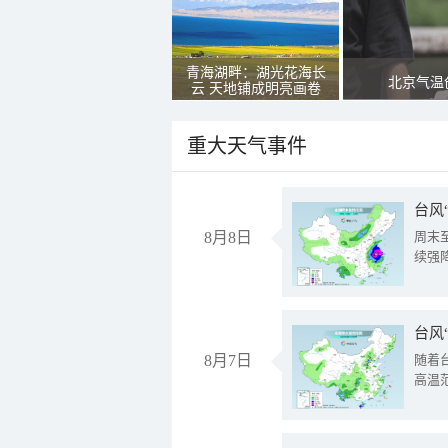
青海湖畔：湖光花海长
北京气温
云 天地铺成明亮画卷
重大天气事件
台风
8月8日
周末
续强
台风
8月7日
随着
高温