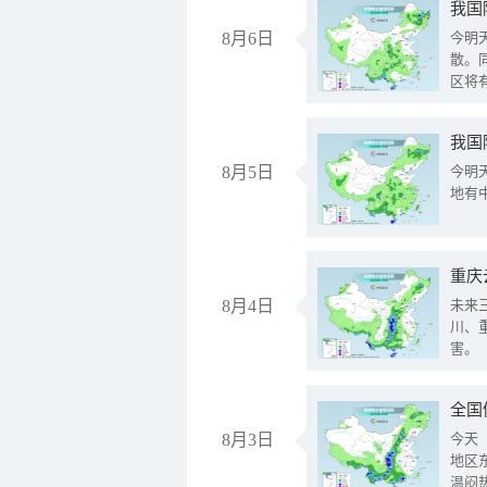
8月6日
今明
散。
区将
我国
8月5日
今明
地有
重庆
8月4日
未来
川、
害。
全国
8月3日
今天
地区
温闷