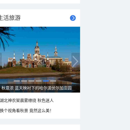
生活旅游
大美新疆—帕米尔高原好风光
湖北神农架晨雾缭绕 秋色迷人
换个视角看秋景 竟然这么美！