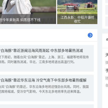
江西永新：中稻开镰抢
创今年来新高 焖蒸感不下线
收忙
“白海豚”靠近浙闽沿海风雨渐起 中东部多地暑热消减
至下周初，随着台风“白海豚”靠近，上海、浙江、福建等地将现持
降雨。同时暑热消减，华北、江南多地将退出高温行列。
拨
“白海豚”靠近华东沿海 冷空气南下中东部多地暑热缓解
台风“白海豚”的靠近，华东沿海多地将迎强劲台风雨。同时，我国
范围将缩减，受冷空气影响，今天东北多地将率先迎来降温。