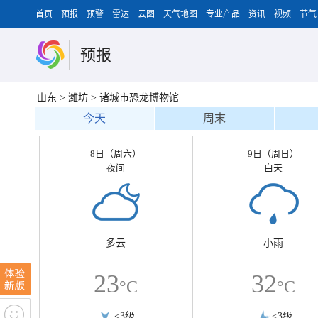
首页
预报
预警
雷达
云图
天气地图
专业产品
资讯
视频
节气
预报
山东
>
潍坊
>
诸城市恐龙博物馆
今天
周末
8日（周六）
9日（周日）
夜间
白天
多云
小雨
23
32
°C
°C
<3级
<3级