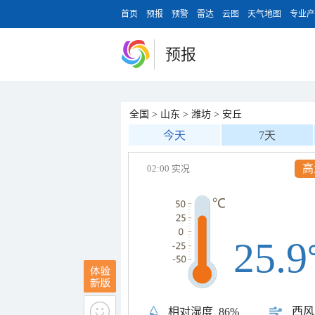
首页
预报
预警
雷达
云图
天气地图
专业产
预报
全国
>
山东
>
潍坊
>
安丘
今天
7天
高
02:00 实况
25.9
西风
相对湿度
86%