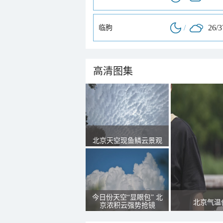
/
26/
临朐
高清图集
北京天空现鱼鳞云景观
今日份天空“显眼包” 北
北京气温
京浓积云强势抢镜