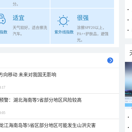
分。
适宜
很强
天气较好，适合擦洗
涂擦SPF20以上，
指数
紫外线指数
汽车。
PA++护肤品，避强
光。
北方向移动 未来对我国无影响
:17
预警：湖北海南等5省部分地区风险较高
:05
龙江海南岛等5省区部分地区可能发生山洪灾害