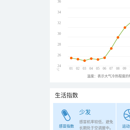
36
34
32
30
28
26
24
01
02
03
04
05
06
07
08
09
℃
温度：表示大气冷热程度的
生活指数
少发
感冒机率较低，避免
感冒指数
运动
长期处于空调屋中。