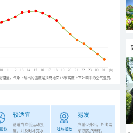
10
11
12
13
14
15
16
17
18
19
20
21
22
23
00
01
(h)
物理量，气象上给出的温度是指离地面1.5米高度上百叶箱中的空气温度。
较适宜
易发
请适当降低运动强
应减少外出，外出需
指数
过敏指数
度，并及时补充水
采取防护措施。