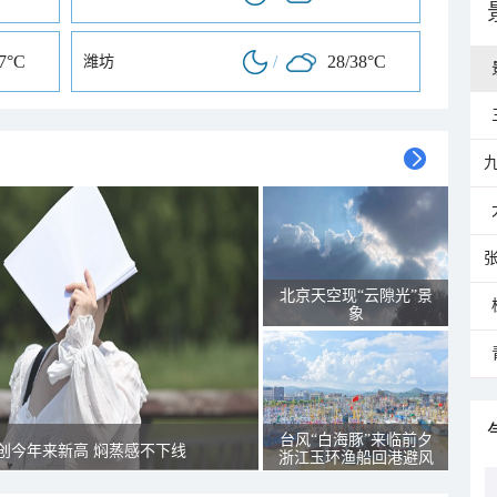
37°C
/
28/38°C
潍坊
北京天空现“云隙光”景
象
台风“白海豚”来临前夕
创今年来新高 焖蒸感不下线
浙江玉环渔船回港避风