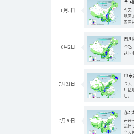
全国
8月3日
今天
地区
温闷
8月2日
今起
我国
中东
7月31日
今天
川盆
息。
东北
7月30日
未来
流性
全天