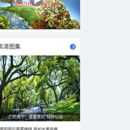
高清图集
呼伦贝尔草原 藏着最治愈的蓝天白云
贵阳雨后晨雾缭绕 宛如水墨画卷