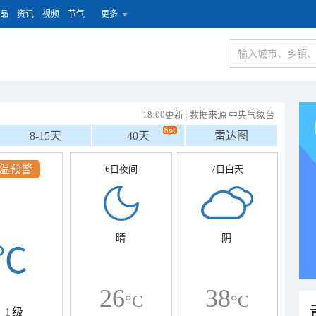
品
资讯
视频
节气
更多
18:00更新
|
数据来源 中央气象台
8-15天
40天
雷达图
温预警
6日夜间
7日白天
晴
阴
℃
26
38
°C
°C
1级