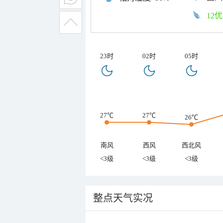
12优
23时
02时
05时
27℃
27℃
26℃
南风
西风
西北风
<3级
<3级
<3级
整点天气实况