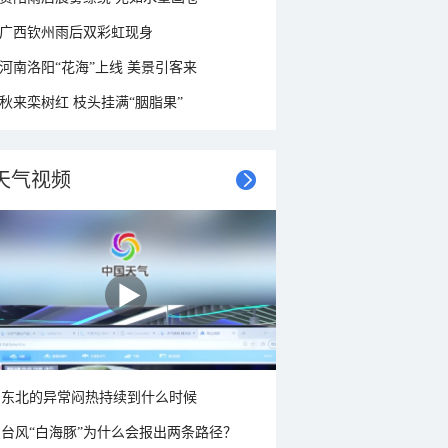
广西钦州雨后双彩虹现身
河南洛阳“花海”上线 美景引客来
秋来栾树红 枝头挂满“胭脂果”
天气视频
东北的异常闷热持续到什么时候
台风“白海豚”为什么会报出两条路径？