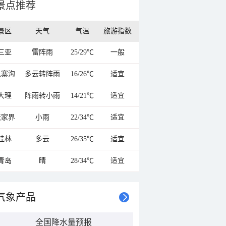
景点推荐
景区
天气
气温
旅游指数
三亚
雷阵雨
25/29℃
一般
九寨沟
多云转阵雨
16/26℃
适宜
大理
阵雨转小雨
14/21℃
适宜
张家界
小雨
22/34℃
适宜
桂林
多云
26/35℃
适宜
青岛
晴
28/34℃
适宜
气象产品
全国降水量预报