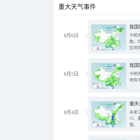
重大天气事件
8月6日
今明
散。
区将
我国
8月5日
今明
地有
重庆
8月4日
未来
川、
害。