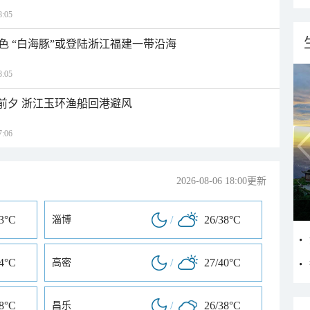
:05
色 “白海豚”或登陆浙江福建一带沿海
:05
临前夕 浙江玉环渔船回港避风
:06
2026-08-06 18:00更新
33°C
/
26/38°C
淄博
34°C
/
27/40°C
高密
38°C
/
26/38°C
昌乐