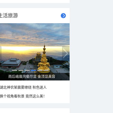
生活旅游
秋意浓 蓝天映衬下的哈尔滨伏尔加庄园
湖北神农架晨雾缭绕 秋色迷人
换个视角看秋景 竟然这么美！