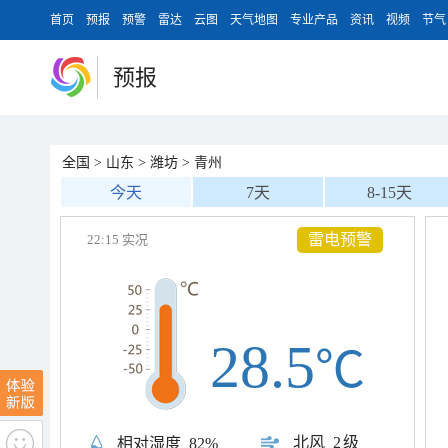
首页
预报
预警
雷达
云图
天气地图
专业产品
资讯
视频
节气
预报
全国
>
山东
>
潍坊
>
青州
今天
7天
8-15天
雷电预警
22:15 实况
28.5
℃
北风
2级
相对湿度
82%