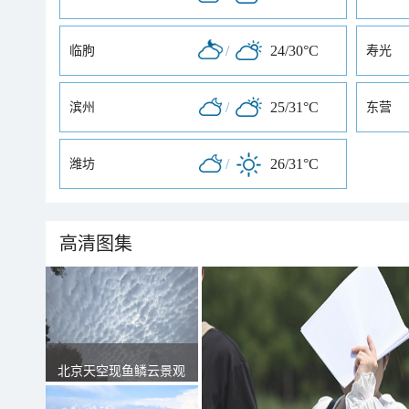
/
24/30°C
临朐
寿光
/
25/31°C
滨州
东营
/
26/31°C
潍坊
高清图集
北京天空现鱼鳞云景观