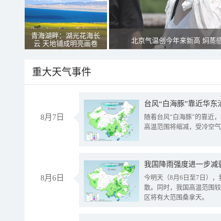
青海湖畔：湖光花海长
北京气温创今年来新高 焖蒸
云 天地铺成明亮画卷
重大天气事件
台风“白海豚”靠近华东
8月7日
随着台风“白海豚”的靠近
高温范围将缩减，受冷空气
8月6日
今明天（8月6日至7日）
散。同时，我国高温范围较
区将有大范围桑拿天。