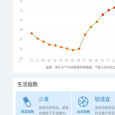
35
33
31
29
27
25
23
22
23
00
01
02
03
04
05
06
07
08
09
10
11
1
℃
温度：表示大气冷热程度的物理量，气象上给出的温
生活指数
少发
较适宜
感冒机率较低，避免
请适当降低运
感冒指数
运动指数
长期处于空调屋中。
并注意户外防