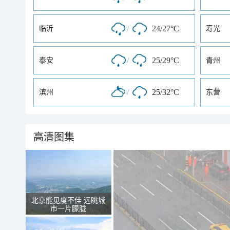
/
24/27°C
临沂
寿光
/
25/29°C
泰安
青州
/
25/32°C
滨州
东营
高清图集
北京能见度不佳 远眺城
市一片朦胧