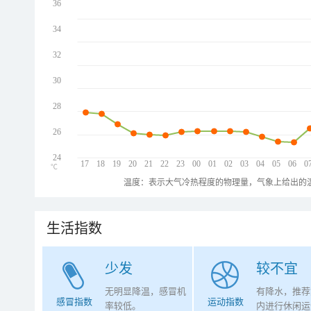
36
34
32
30
28
26
24
17
18
19
20
21
22
23
00
01
02
03
04
05
06
0
℃
温度：表示大气冷热程度的物理量，气象上给出的温
生活指数
少发
较不宜
无明显降温，感冒机
有降水，推荐
感冒指数
运动指数
率较低。
内进行休闲运