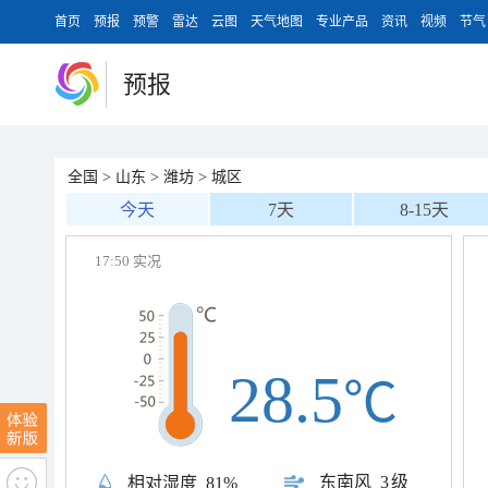
首页
预报
预警
雷达
云图
天气地图
专业产品
资讯
视频
节气
预报
全国
>
山东
>
潍坊
>
城区
今天
7天
8-15天
17:50 实况
28.5
℃
东南风
3级
相对湿度
81%