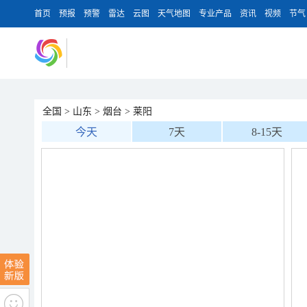
首页
预报
预警
雷达
云图
天气地图
专业产品
资讯
视频
节气
全国
>
山东
>
烟台
>
莱阳
今天
7天
8-15天