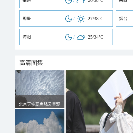
/
26/38°C
招远
莱西
/
27/38°C
即墨
烟台
/
25/34°C
海阳
高清图集
北京天空现鱼鳞云景观