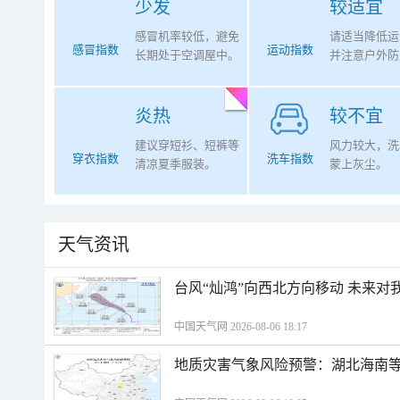
少发
较适宜
感冒机率较低，避免
请适当降低运
感冒指数
运动指数
长期处于空调屋中。
并注意户外防
炎热
较不宜
建议穿短衫、短裤等
风力较大，洗
穿衣指数
洗车指数
清凉夏季服装。
蒙上灰尘。
天气资讯
台风“灿鸿”向西北方向移动 未来对
中国天气网 2026-08-06 18:17
地质灾害气象风险预警：湖北海南等