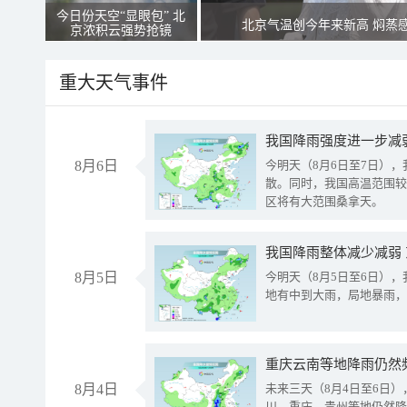
今日份天空“显眼包” 北
北京气温创今年来新高 焖蒸
京浓积云强势抢镜
重大天气事件
8月6日
今明天（8月6日至7日）
散。同时，我国高温范围较
区将有大范围桑拿天。
我国降雨整体减少减弱
8月5日
今明天（8月5日至6日）
地有中到大雨，局地暴雨，
重庆云南等地降雨仍然
8月4日
未来三天（8月4日至6日
川、重庆、贵州等地仍然降