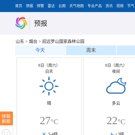
首页
预报
预警
雷达
云图
天气地图
专业产品
资讯
视频
节气
预报
山东
>
烟台
>
招远罗山国家森林公园
今天
周末
8日（周六）
8日（周六）
白天
夜间
晴
多云
27
22
°C
°C
3-4级
<3级