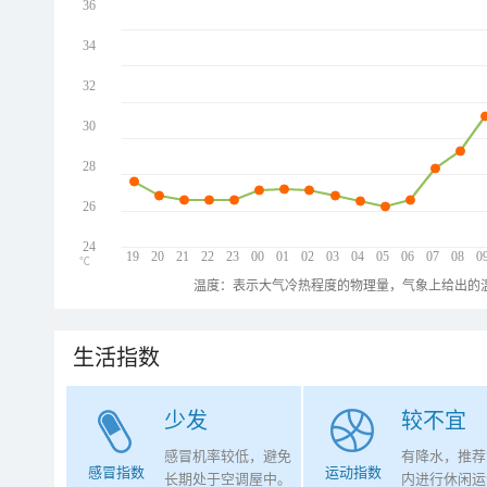
36
34
32
30
28
26
24
19
20
21
22
23
00
01
02
03
04
05
06
07
08
0
℃
温度：表示大气冷热程度的物理量，气象上给出的温
生活指数
少发
较不宜
感冒机率较低，避免
有降水，推荐
感冒指数
运动指数
长期处于空调屋中。
内进行休闲运