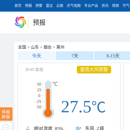
首页
预报
预警
雷达
云图
天气地图
专业产品
资讯
视频
节气
预报
全国
>
山东
>
烟台
>
莱州
今天
7天
8-15天
雷雨大风预警
20:05 实况
27.5
℃
东风
2级
相对湿度
85%