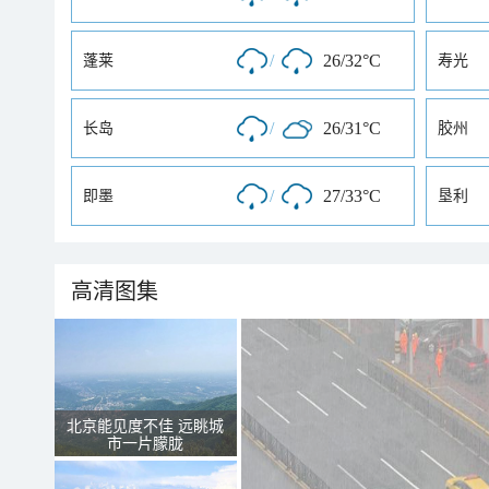
/
26/32°C
蓬莱
寿光
/
26/31°C
长岛
胶州
/
27/33°C
即墨
垦利
高清图集
北京能见度不佳 远眺城
市一片朦胧