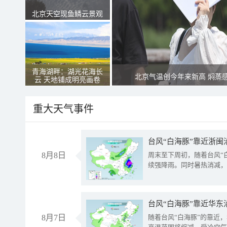
北京天空现鱼鳞云景观
青海湖畔：湖光花海长
北京气温创今年来新高 焖蒸
云 天地铺成明亮画卷
重大天气事件
台风“白海豚”靠近浙闽
8月8日
周末至下周初，随着台风“
续强降雨。同时暑热消减，
台风“白海豚”靠近华东
8月7日
随着台风“白海豚”的靠近