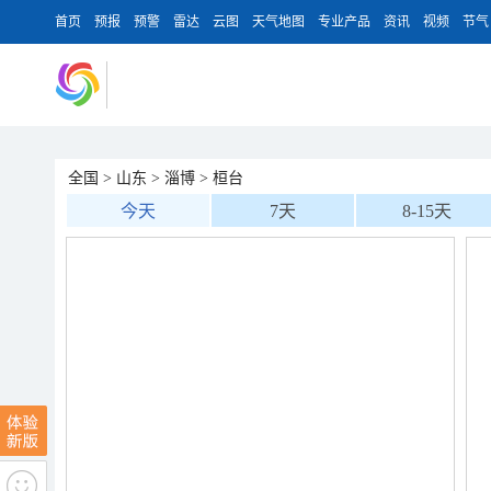
首页
预报
预警
雷达
云图
天气地图
专业产品
资讯
视频
节气
全国
>
山东
>
淄博
>
桓台
今天
7天
8-15天