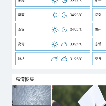
/
33/22°C
莱芜
邹平
/
34/23°C
济南
临淄
/
34/22°C
泰安
青州
/
33/24°C
高青
东营
/
31/26°C
潍坊
章丘
高清图集