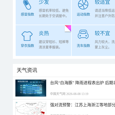
少发
较适宜
感冒机率较低，避免
请适当降低运
感冒指数
运动指数
长期处于空调屋中。
并注意户外防
炎热
较不宜
建议穿短衫、短裤等
风力较大，洗
穿衣指数
洗车指数
清凉夏季服装。
蒙上灰尘。
天气资讯
台风“白海豚” 降雨进程表出炉 后
中国天气网 2026-08-08 13:19
强对流预警：江苏上海浙江等地部分