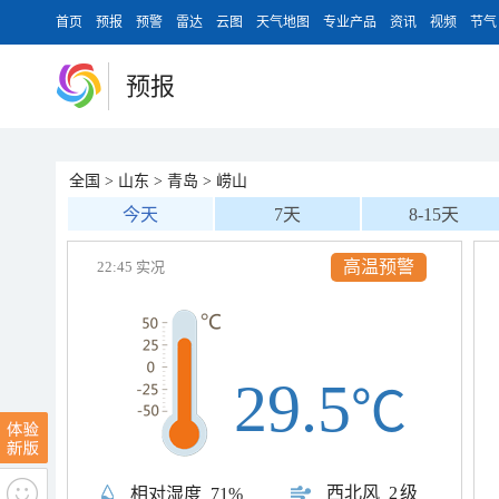
首页
预报
预警
雷达
云图
天气地图
专业产品
资讯
视频
节气
预报
全国
>
山东
>
青岛
>
崂山
今天
7天
8-15天
高温预警
22:45 实况
29.5
℃
西北风
2级
相对湿度
71%