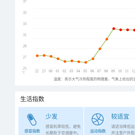
37
35
33
31
29
27
25
22
23
00
01
02
03
04
05
06
07
08
09
10
11
1
℃
温度：表示大气冷热程度的物理量，气象上给出的温
生活指数
少发
较适宜
感冒机率较低，避免
请适当降低运
感冒指数
运动指数
长期处于空调屋中。
并注意户外防