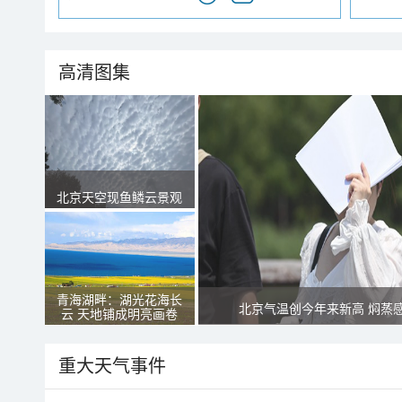
高清图集
北京天空现鱼鳞云景观
青海湖畔：湖光花海长
北京气温创今年来新高 焖蒸
云 天地铺成明亮画卷
重大天气事件