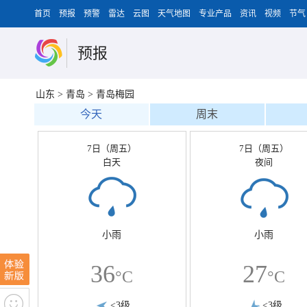
首页
预报
预警
雷达
云图
天气地图
专业产品
资讯
视频
节气
预报
山东
>
青岛
>
青岛梅园
今天
周末
7日（周五）
7日（周五）
白天
夜间
小雨
小雨
36
27
°C
°C
<3级
<3级