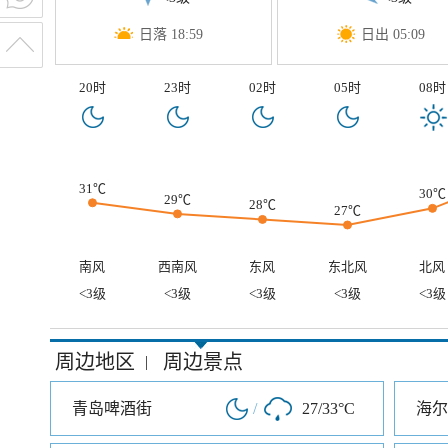
日落 18:59
日出 05:09
20时
23时
02时
05时
08时
31℃
30℃
29℃
28℃
27℃
南风
西南风
东风
东北风
北风
<3级
<3级
<3级
<3级
<3级
周边地区
周边景点
|
青岛啤酒街
/
27/33°C
海尔