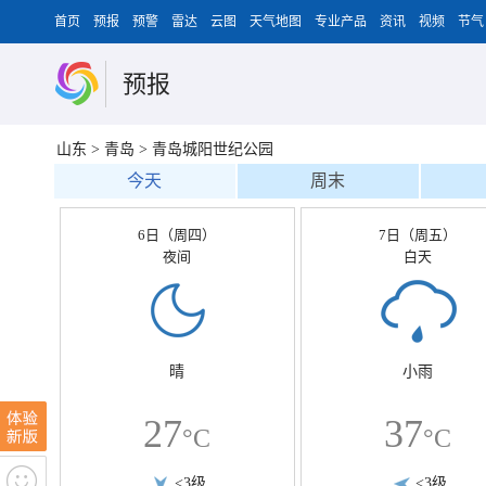
首页
预报
预警
雷达
云图
天气地图
专业产品
资讯
视频
节气
预报
山东
>
青岛
>
青岛城阳世纪公园
今天
周末
6日（周四）
7日（周五）
夜间
白天
晴
小雨
27
37
°C
°C
<3级
<3级